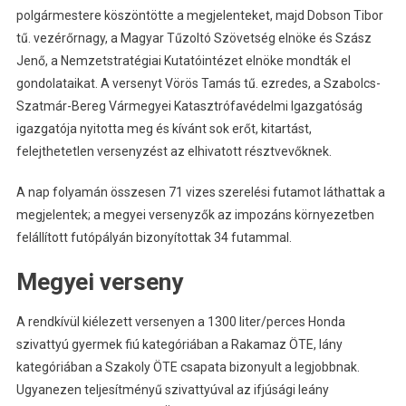
polgármestere köszöntötte a megjelenteket, majd Dobson Tibor
tű. vezérőrnagy, a Magyar Tűzoltó Szövetség elnöke és Szász
Jenő, a Nemzetstratégiai Kutatóintézet elnöke mondták el
gondolataikat. A versenyt Vörös Tamás tű. ezredes, a Szabolcs-
Szatmár-Bereg Vármegyei Katasztrófavédelmi Igazgatóság
igazgatója nyitotta meg és kívánt sok erőt, kitartást,
felejthetetlen versenyzést az elhivatott résztvevőknek.
A nap folyamán összesen 71 vizes szerelési futamot láthattak a
megjelentek; a megyei versenyzők az impozáns környezetben
felállított futópályán bizonyítottak 34 futammal.
Megyei verseny
A rendkívül kiélezett versenyen a 1300 liter/perces Honda
szivattyú gyermek fiú kategóriában a Rakamaz ÖTE, lány
kategóriában a Szakoly ÖTE csapata bizonyult a legjobbnak.
Ugyanezen teljesítményű szivattyúval az ifjúsági leány