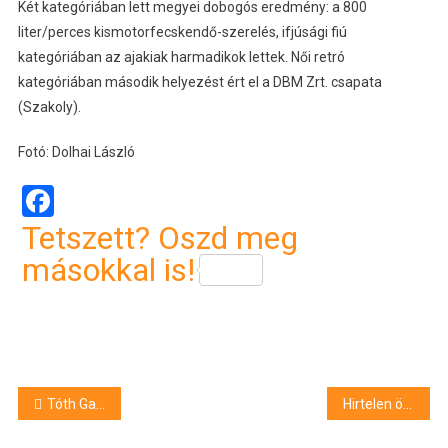
Két kategóriában lett megyei dobogós eredmény: a 800
liter/perces kismotorfecskendő-szerelés, ifjúsági fiú
kategóriában az ajakiak harmadikok lettek. Női retró
kategóriában második helyezést ért el a DBM Zrt. csapata
(Szakoly).
Fotó: Dolhai László
Facebook
Tetszett? Oszd meg
másokkal is!
Bejegyzés
Tóth Gabi kiszőkült
Hirtelen ötlettől vezérelve birkát loptak egy bojti birtokról
navigáció