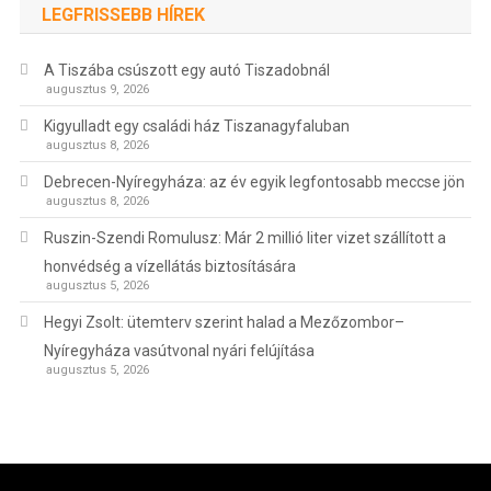
LEGFRISSEBB HÍREK
A Tiszába csúszott egy autó Tiszadobnál
augusztus 9, 2026
Kigyulladt egy családi ház Tiszanagyfaluban
augusztus 8, 2026
Debrecen-Nyíregyháza: az év egyik legfontosabb meccse jön
augusztus 8, 2026
Ruszin-Szendi Romulusz: Már 2 millió liter vizet szállított a
honvédség a vízellátás biztosítására
augusztus 5, 2026
Hegyi Zsolt: ütemterv szerint halad a Mezőzombor–
Nyíregyháza vasútvonal nyári felújítása
augusztus 5, 2026