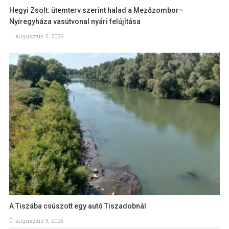
Hegyi Zsolt: ütemterv szerint halad a Mezőzombor–
Nyíregyháza vasútvonal nyári felújítása
augusztus 5, 2026
A Tiszába csúszott egy autó Tiszadobnál
augusztus 9, 2026