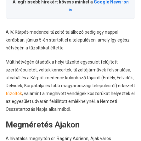
A legfrissebb hírekért kövess minket a
Google News-on
is
A IV. Kárpát-medencei tűzoltó találkozó pedig egy nappal
korábban, június 5-én startolt el a településen, amely így egész
hétvégén a tűzoltókat éltette.
Múlt hétvégén átadták a helyi tűzoltó egyesület felújított
szertárépületét, voltak koncertek, tűzoltójárművek felvonulása,
utcabál és a Kárpát-medence különböző tájairól (Erdély, Felvidék,
Délvidék, Kárpátalja és több magyarországi településről) érkezett
tűzoltók
, valamint a meghívott vendégek koszorúkat helyeztek el
az egyesület udvarán felállított emlékhelynél, a Nemzeti
Összetartozás Napja alkalmából.
Megméretés Ajakon
A hivatalos megnyitón dr. Ragány Adrienn, Ajak város