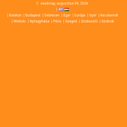
Skip
vasárnap, augusztus 09, 2026
to
Balaton
Budapest
Debrecen
Eger
Európa
Győr
Kecskemét
content
Miskolc
Nyíregyháza
Pécs
Szeged
Szoboszló
Szolnok