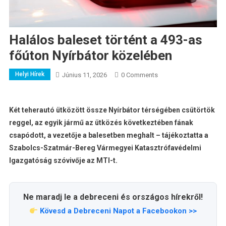
Halálos baleset történt a 493-as
főúton Nyírbátor közelében
Helyi Hírek
Június 11, 2026
0 Comments
Két teherautó ütközött össze Nyírbátor térségében csütörtök
reggel, az egyik jármű az ütközés következtében fának
csapódott, a vezetője a balesetben meghalt – tájékoztatta a
Szabolcs-Szatmár-Bereg Vármegyei Katasztrófavédelmi
Igazgatóság szóvivője az MTI-t.
Ne maradj le a debreceni és országos hírekről!
Kövesd a Debreceni Napot a Facebookon >>