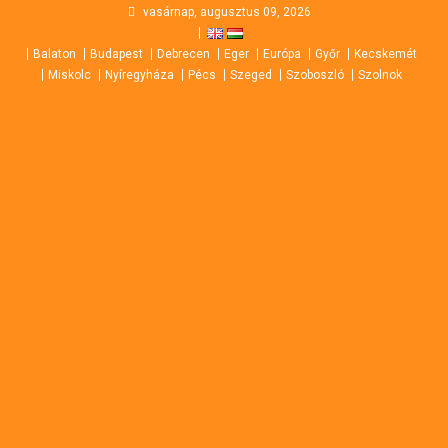
Skip
vasárnap, augusztus 09, 2026
to
Balaton
Budapest
Debrecen
Eger
Európa
Győr
Kecskemét
content
Miskolc
Nyíregyháza
Pécs
Szeged
Szoboszló
Szolnok