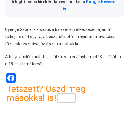
A legfrissebb hírekért kövess minket a
Google News-on
is
Gyenge Gabriella közölte, a baleset következtében a jármű
fülkéjére dőlt egy fa, a beszorult sofőrt a nyírbátori hivatásos
tűzoltók feszítővágóval szabadították ki.
A helyszínelés miatt teljes útzár van érvényben a 493-as főúton
a 18-as kilométernél.
Facebook
Tetszett? Oszd meg
másokkal is!