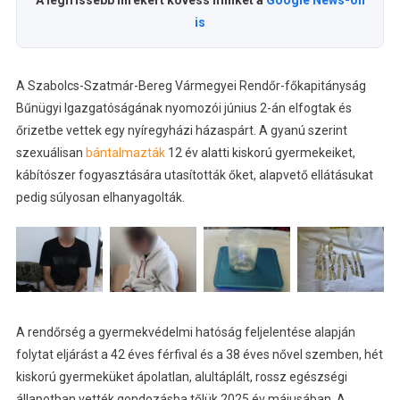
A legfrissebb hírekért kövess minket a
Google News-on
is
A Szabolcs-Szatmár-Bereg Vármegyei Rendőr-főkapitányság
Bűnügyi Igazgatóságának nyomozói június 2-án elfogtak és
őrizetbe vettek egy nyíregyházi házaspárt. A gyanú szerint
szexuálisan
bántalmazták
12 év alatti kiskorú gyermekeiket,
kábítószer fogyasztására utasították őket, alapvető ellátásukat
pedig súlyosan elhanyagolták.
A rendőrség a gyermekvédelmi hatóság feljelentése alapján
folytat eljárást a 42 éves férfival és a 38 éves nővel szemben, hét
kiskorú gyermeküket ápolatlan, alultáplált, rossz egészségi
állapotban vették gondozásba tőlük 2025 év májusában. A