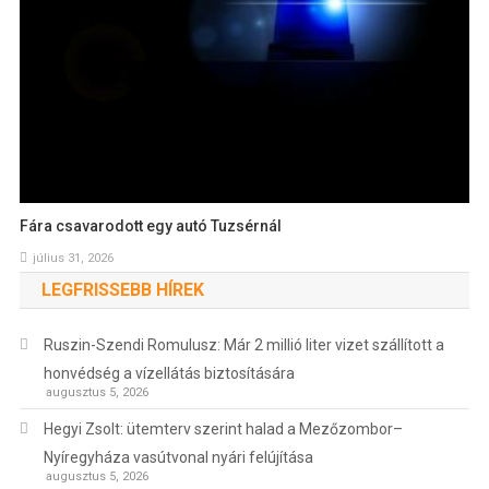
Fára csavarodott egy autó Tuzsérnál
július 31, 2026
LEGFRISSEBB HÍREK
Ruszin-Szendi Romulusz: Már 2 millió liter vizet szállított a
honvédség a vízellátás biztosítására
augusztus 5, 2026
Hegyi Zsolt: ütemterv szerint halad a Mezőzombor–
Nyíregyháza vasútvonal nyári felújítása
augusztus 5, 2026