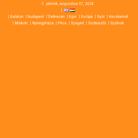
Skip
péntek, augusztus 07, 2026
to
Balaton
Budapest
Debrecen
Eger
Európa
Győr
Kecskemét
content
Miskolc
Nyíregyháza
Pécs
Szeged
Szoboszló
Szolnok