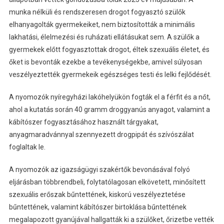
munka nélküli és rendszeresen drogot fogyasztó szülők
elhanyagolták gyermekeiket, nem biztosították a minimális
lakhatási, élelmezési és ruházati ellátásukat sem. A szülők a
gyermekek előtt fogyasztottak drogot, éltek szexuális életet, és
őket is bevonták ezekbe a tevékenységekbe, amivel súlyosan
veszélyeztették gyermekeik egészséges testi és lelki fejlődését.
A nyomozók nyíregyházi lakóhelyükön fogták el a férfit és a nőt,
ahol a kutatás során 40 gramm droggyanús anyagot, valamint a
kábítószer fogyasztásához használt tárgyakat,
anyagmaradvánnyal szennyezett drogpipát és szívószálat
foglaltak le.
A nyomozók az igazságügyi szakértők bevonásával folyó
eljárásban többrendbeli, folytatólagosan elkövetett, minősített
szexuális erőszak bűntettének, kiskorú veszélyeztetése
bűntettének, valamint kábítószer birtoklása bűntettének
megalapozott gyanújával hallgatták ki a szülőket, őrizetbe vették