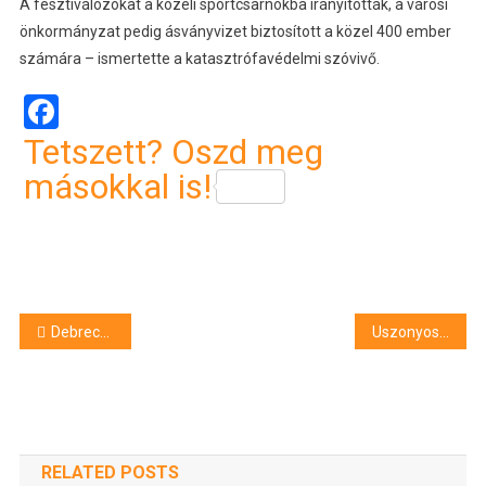
A fesztiválozókat a közeli sportcsarnokba irányították, a városi
önkormányzat pedig ásványvizet biztosított a közel 400 ember
számára – ismertette a katasztrófavédelmi szóvivő.
Facebook
Tetszett? Oszd meg
másokkal is!
Bejegyzés
Debreceni siker is született a Bartók Béla XXVI. Nemzetközi Kórusversenyen
Uszonyosúszó Eb – Két magyar arany zárásként
navigáció
RELATED POSTS