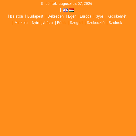
Skip
péntek, augusztus 07, 2026
to
Balaton
Budapest
Debrecen
Eger
Európa
Győr
Kecskemét
content
Miskolc
Nyíregyháza
Pécs
Szeged
Szoboszló
Szolnok