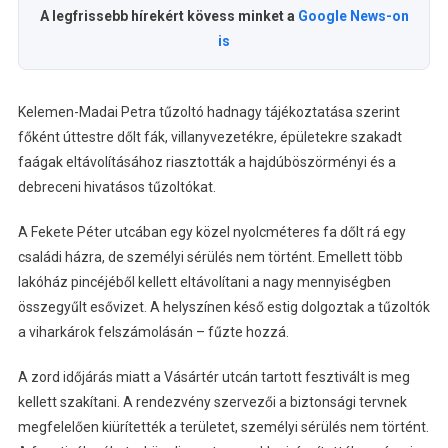
A legfrissebb hírekért kövess minket a
Google News-on
is
Kelemen-Madai Petra tűzoltó hadnagy tájékoztatása szerint
főként úttestre dőlt fák, villanyvezetékre, épületekre szakadt
faágak eltávolításához riasztották a hajdúböszörményi és a
debreceni hivatásos tűzoltókat.
A Fekete Péter utcában egy közel nyolcméteres fa dőlt rá egy
családi házra, de személyi sérülés nem történt. Emellett több
lakóház pincéjéből kellett eltávolítani a nagy mennyiségben
összegyűlt esővizet. A helyszínen késő estig dolgoztak a tűzoltók
a viharkárok felszámolásán – fűzte hozzá.
A zord időjárás miatt a Vásártér utcán tartott fesztivált is meg
kellett szakítani. A rendezvény szervezői a biztonsági tervnek
megfelelően kiürítették a területet, személyi sérülés nem történt.