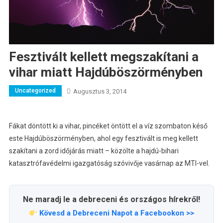
Fesztivált kellett megszakítani a
vihar miatt Hajdúböszörményben
Uncategorized
Augusztus 3, 2014
Fákat döntött ki a vihar, pincéket öntött el a víz szombaton késő
este Hajdúböszörményben, ahol egy fesztivált is meg kellett
szakítani a zord időjárás miatt – közölte a hajdú-bihari
katasztrófavédelmi igazgatóság szóvivője vasárnap az MTI-vel.
Ne maradj le a debreceni és országos hírekről!
Kövesd a Debreceni Napot a Facebookon >>