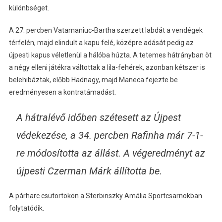
különbséget.
A 27. percben Vatamaniuc-Bartha szerzett labdát a vendégek
térfelén, majd elindult a kapu felé, középre adását pedig az
újpesti kapus véletlenül a hálóba húzta. A tetemes hátrányban öt
a négy elleni játékra váltottak a lila-fehérek, azonban kétszer is
belehibáztak, előbb Hadnagy, majd Maneca fejezte be
eredményesen a kontratámadást.
A hátralévő időben szétesett az Újpest
védekezése, a 34. percben Rafinha már 7-1-
re módosította az állást. A végeredményt az
újpesti Czerman Márk állította be.
A párharc csütörtökön a Sterbinszky Amália Sportcsarnokban
folytatódik.