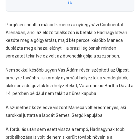
is
Pörgősen indult a második meccs a nyíregyházi Continental
Arénában, ahol az előző találkozón is betaláló Hadnagy István
kezdte meg a gólgyártást, majd két perccel később Maneca
duplázta meg a hazai előnyt – a brazil légiósnak minden
sorozatot tekintve ez volt az ötvenedik gólja a szezonban.
Nem sokkal később ugyan Vas Ádám révén szépített az Újpest,
amelyre továbbra is komoly nyomást helyeztek a vendéglátók,
akik sorra dolgozták ki a helyzeteket, Vatamaniuc-Bartha Dávid a
14. percben például nem talált az üres kapuba.
A szünethez közeledve viszont Maneca volt eredményes, aki
sarokkal juttatta a labdát Gémesi Gergő kapujába.
A fordulás után sem esett vissza a tempó, Hadnagynak több
próbálkozása is volt, de nem sikerült tovább növelnie a