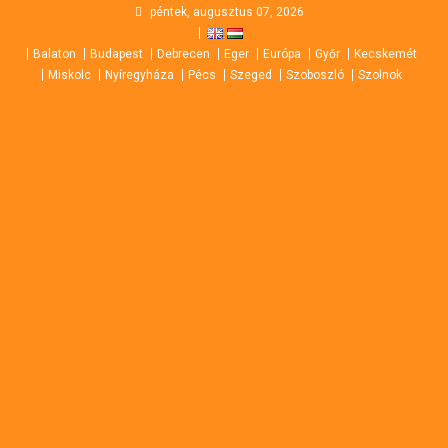
Skip
péntek, augusztus 07, 2026
to
Balaton
Budapest
Debrecen
Eger
Európa
Győr
Kecskemét
content
Miskolc
Nyíregyháza
Pécs
Szeged
Szoboszló
Szolnok