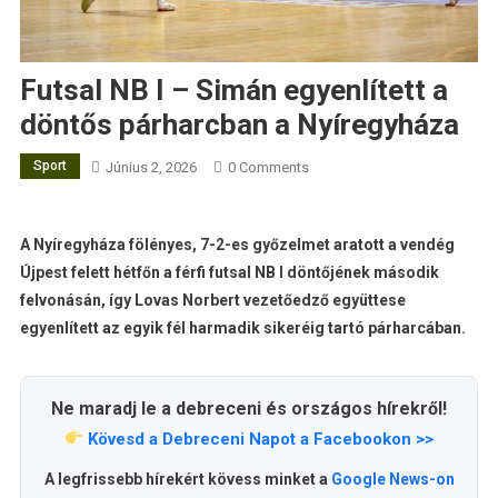
Futsal NB I – Simán egyenlített a
döntős párharcban a Nyíregyháza
Sport
Június 2, 2026
0 Comments
A Nyíregyháza fölényes, 7-2-es győzelmet aratott a vendég
Újpest felett hétfőn a férfi futsal NB I döntőjének második
felvonásán, így Lovas Norbert vezetőedző együttese
egyenlített az egyik fél harmadik sikeréig tartó párharcában.
Ne maradj le a debreceni és országos hírekről!
Kövesd a Debreceni Napot a Facebookon >>
A legfrissebb hírekért kövess minket a
Google News-on