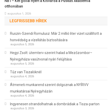
NB I – Két góllal nyert a Kisvárda a Puskás Akadémia
otthonában
augusztus 1, 2026
LEGFRISSEBB HÍREK
Ruszin-Szendi Romulusz: Már 2 millió liter vizet szállított a
honvédség a vízellátás biztosítására
augusztus 5, 2026
Hegyi Zsolt: ütemterv szerint halad a Mezőzombor–
Nyíregyháza vasútvonal nyári felújítása
augusztus 5, 2026
Tűz van Tiszalöknél
augusztus 4, 2026
Átmeneti munkarend szerint dolgoznak a NYÍRVV
munkatársai Nyíregyházán
augusztus 4, 2026
Ingyenesen strandolhatnak a dombrádiak a Tisza-parton
augusztus 3, 2026