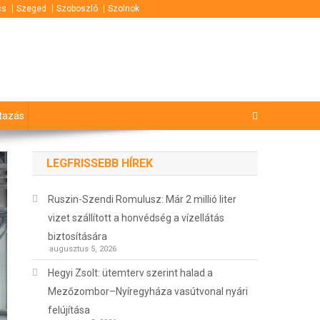
cs
Szeged
Szoboszló
Szolnok
tazás
LEGFRISSEBB HÍREK
Ruszin-Szendi Romulusz: Már 2 millió liter
vizet szállított a honvédség a vízellátás
biztosítására
augusztus 5, 2026
Hegyi Zsolt: ütemterv szerint halad a
Mezőzombor–Nyíregyháza vasútvonal nyári
felújítása