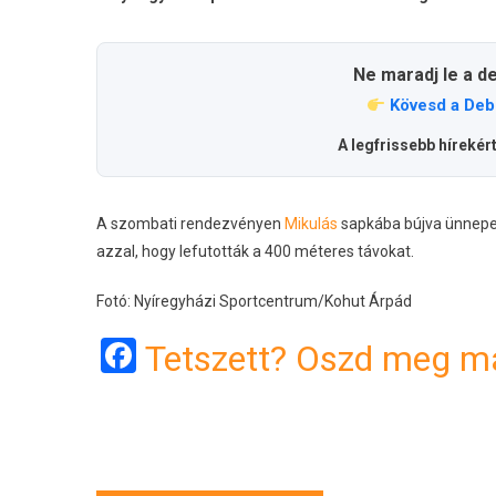
Ne maradj le a d
Kövesd a Deb
A legfrissebb hírekér
A szombati rendezvényen
Mikulás
sapkába bújva ünnepel
azzal, hogy lefutották a 400 méteres távokat.
Fotó: Nyíregyházi Sportcentrum/Kohut Árpád
Facebook
Tetszett? Oszd meg má