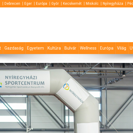
t
Debrecen
Eger
Európa
Győr
Kecskemét
Miskolc
Nyíregyháza
Pé
t
Gazdaság
Egyetem
Kultúra
Bulvár
Wellness
Európa
Világ
U