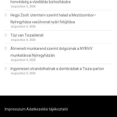
honvédség a vízellátás biztosítására
augusztus 5, 2026
Hegyi Zsolt: ütemterv szerint halad a Mezőzombor–
Nyíregyháza vasútvonal nyári felújítása
augusztus 5, 2026
Tűz van Tiszalöknél
augusztus 4, 2026
Átmeneti munkarend szerint dolgoznak a NYÍRVV
munkatársai Nyíregyházán
augusztus 4, 2026
Ingyenesen strandolhatnak a dombrádiak a Tisza-parton
augusztus 3, 2026
Impresszum
Adatkezelési tájékoztató