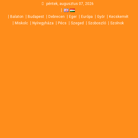
Skip
péntek, augusztus 07, 2026
to
Balaton
Budapest
Debrecen
Eger
Európa
Győr
Kecskemét
content
Miskolc
Nyíregyháza
Pécs
Szeged
Szoboszló
Szolnok