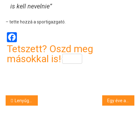
is kell nevelnie”
– tette hozzá a sportigazgató.
Facebook
Tetszett? Oszd meg
másokkal is!
Bejegyzés
Lenyűgöző felvétel készült Hajdú-Biharban egy gömbhalmazról
Egy éve adták át a nádudvari mentőállomást, de azóta sem üzemel – kérdőre vonták a polgármestert
navigáció