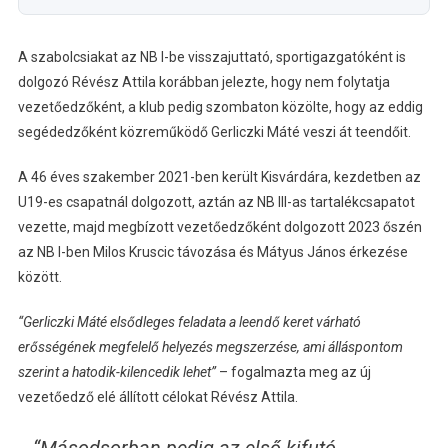
A szabolcsiakat az NB I-be visszajuttató, sportigazgatóként is
dolgozó Révész Attila korábban jelezte, hogy nem folytatja
vezetőedzőként, a klub pedig szombaton közölte, hogy az eddig
segédedzőként közreműködő Gerliczki Máté veszi át teendőit.
A 46 éves szakember 2021-ben került Kisvárdára, kezdetben az
U19-es csapatnál dolgozott, aztán az NB III-as tartalékcsapatot
vezette, majd megbízott vezetőedzőként dolgozott 2023 őszén
az NB I-ben Milos Kruscic távozása és Mátyus János érkezése
között.
“Gerliczki Máté elsődleges feladata a leendő keret várható
erősségének megfelelő helyezés megszerzése, ami álláspontom
szerint a hatodik-kilencedik lehet”
– fogalmazta meg az új
vezetőedző elé állított célokat Révész Attila.
“Másodsorban pedig az első kifutó