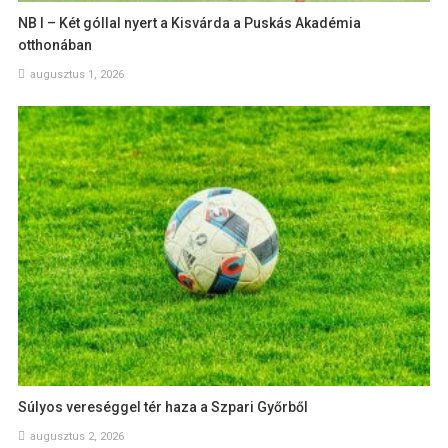
NB I – Két góllal nyert a Kisvárda a Puskás Akadémia
otthonában
augusztus 1, 2026
Súlyos vereséggel tér haza a Szpari Győrből
augusztus 2, 2026