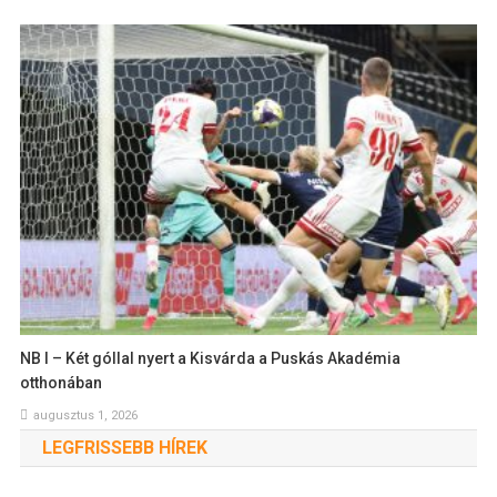
NB I – Két góllal nyert a Kisvárda a Puskás Akadémia
otthonában
augusztus 1, 2026
LEGFRISSEBB HÍREK