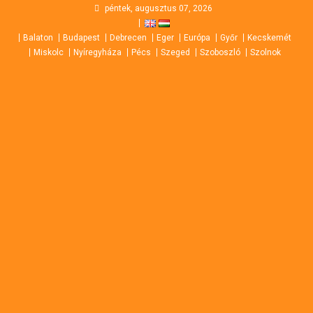
Skip
péntek, augusztus 07, 2026
to
Balaton
Budapest
Debrecen
Eger
Európa
Győr
Kecskemét
content
Miskolc
Nyíregyháza
Pécs
Szeged
Szoboszló
Szolnok