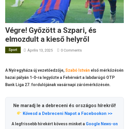
Végre! Győzött a Szpari, és
elmozdult a kieső helyről
Sport
Április 13, 2025
0 Comments
A Nyíregyháza új vezetőedzője,
Szabó István
első mérkőzésén
hazai pályán 1-0-ra legyőzte a Fehérvárt a labdarúgó OTP
Bank Liga 27. fordulójának vasárnapi zárómérkőzésén.
Ne maradj le a debreceni és országos hírekről!
Kövesd a Debreceni Napot a Facebookon >>
A legfrissebb hírekért kövess minket a
Google News-on