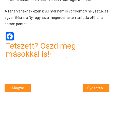
A fehérváriaknak ezen kívül már nem is volt komoly helyzetük az
egyenlítésre, a Nyíregyháza megérdemelten tartotta otthon a
három pontot.
Facebook
Tetszett? Oszd meg
másokkal is!
Bejegyzés
Magyar Péter megígérte: elzavarják a Fideszt
Győzött a Szpari, a Loki ismét kieső helyen áll – Nestor El Maestro szerint a DVSC megérdemelte volna a döntetlent
navigáció