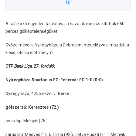
is
A találkozó egyetlen találatával a hazaiak megszakították 660
perces gólképtelenségüket.
Győzelmével a Nyíregyháza a Debrecent megelőzve elmozdult a
kieső, utolsó előtti helyről.
OTP Bank Liga, 27. forduló:
Nyíregyháza Spartacus FC-Fehérvár FC 1-0 (0-0)
Nyíregyháza, 4255 néző, v.: Berke
gólszerző: Keresztes (72.)
piros lap: Melnyik (76.)
sárga lap: Medved (16.), Toma (92.), illetve Huszti (11.), Melnyik