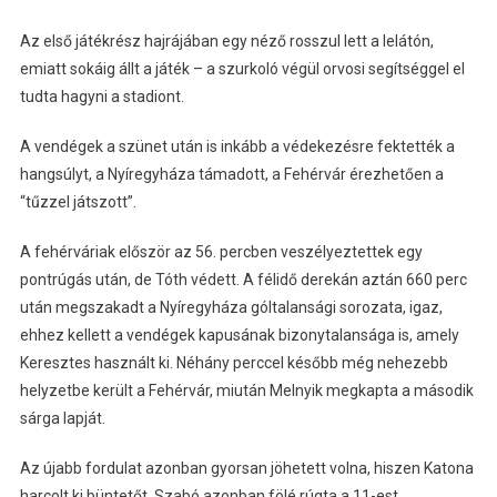
Az első játékrész hajrájában egy néző rosszul lett a lelátón,
emiatt sokáig állt a játék – a szurkoló végül orvosi segítséggel el
tudta hagyni a stadiont.
A vendégek a szünet után is inkább a védekezésre fektették a
hangsúlyt, a Nyíregyháza támadott, a Fehérvár érezhetően a
“tűzzel játszott”.
A fehérváriak először az 56. percben veszélyeztettek egy
pontrúgás után, de Tóth védett. A félidő derekán aztán 660 perc
után megszakadt a Nyíregyháza góltalansági sorozata, igaz,
ehhez kellett a vendégek kapusának bizonytalansága is, amely
Keresztes használt ki. Néhány perccel később még nehezebb
helyzetbe került a Fehérvár, miután Melnyik megkapta a második
sárga lapját.
Az újabb fordulat azonban gyorsan jöhetett volna, hiszen Katona
harcolt ki büntetőt, Szabó azonban fölé rúgta a 11-est.