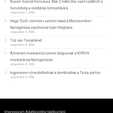
Ruszin-Szendi Romulusz: Már 2 millió liter vizet szállított a
honvédség a vízellátás biztosítására
augusztus 5, 2026
Hegyi Zsolt: ütemterv szerint halad a Mezőzombor–
Nyíregyháza vasútvonal nyári felújítása
augusztus 5, 2026
Tűz van Tiszalöknél
augusztus 4, 2026
Átmeneti munkarend szerint dolgoznak a NYÍRVV
munkatársai Nyíregyházán
augusztus 4, 2026
Ingyenesen strandolhatnak a dombrádiak a Tisza-parton
augusztus 3, 2026
Impresszum
Adatkezelési tájékoztató