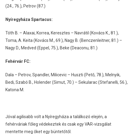
(24., 76.), Petrov (87.)
Nyíregyháza Spartacus:
Tóth B. – Alaxai, Korrea, Keresztes – Navrátil (Kovács K., 81.),
Toma, A. Keita (Kovács M., 69.), Nagy B. (Benczenleitner, 81.) –
Nagy D., Medved (Eppel, 75.), Beke (Deaconu, 81.)
Fehérvár FC:
Dala – Petrov, Spandler, Milicevic – Huszti (Pető, 78.), Melnyik,
Bedi, Szabó B., Holender (Simut, 70.) – Sekularac (Stefanelli, 56.),
Katona M.
Jóval agilisabb volt a Nyíregyháza a találkozó elején, a
fehérváriak főleg védekeztek és csak egy VAR-vizsgálat
mentette meg őket egy büntetőtől.