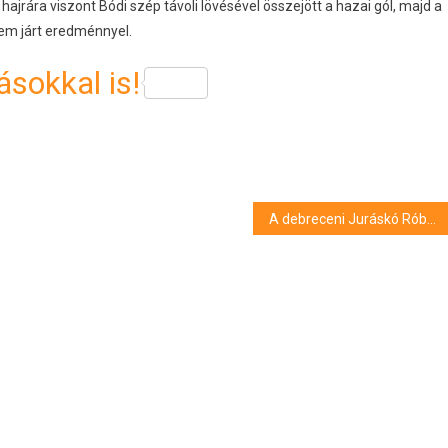
 hajrára viszont Bódi szép távoli lövésével összejött a hazai gól, majd a
nem járt eredménnyel.
sokkal is!
A debreceni Juráskó Róbertet is összefüggésbe hozták Európa legnagyobb illegális cigarettagyárával