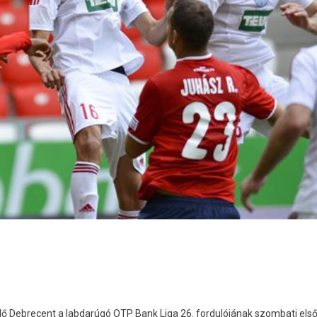
dő Debrecent a labdarúgó OTP Bank Liga 26. fordulójának szombati els