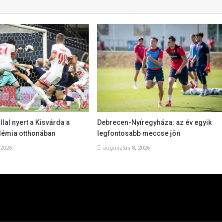
llal nyert a Kisvárda a
Debrecen-Nyíregyháza: az év egyik
émia otthonában
legfontosabb meccse jön
 2026
augusztus 8, 2026