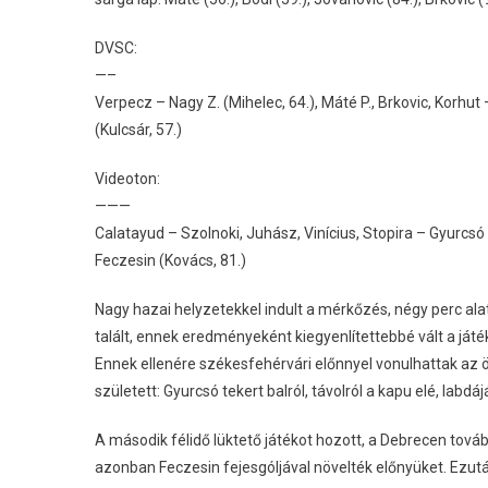
DVSC:
—–
Verpecz – Nagy Z. (Mihelec, 64.), Máté P., Brkovic, Korhut –
(Kulcsár, 57.)
Videoton:
———
Calatayud – Szolnoki, Juhász, Vinícius, Stopira – Gyurcsó (Á
Feczesin (Kovács, 81.)
Nagy hazai helyzetekkel indult a mérkőzés, négy perc al
talált, ennek eredményeként kiegyenlítettebbé vált a ját
Ennek ellenére székesfehérvári előnnyel vonulhattak az ö
született: Gyurcsó tekert balról, távolról a kapu elé, labdáj
A második félidő lüktető játékot hozott, a Debrecen továb
azonban Feczesin fejesgóljával növelték előnyüket. Ezut