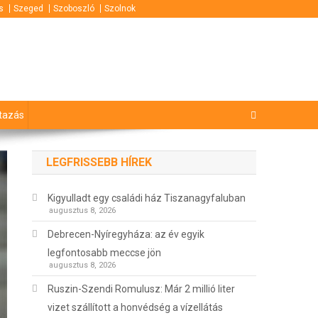
s
Szeged
Szoboszló
Szolnok
tazás
LEGFRISSEBB HÍREK
Kigyulladt egy családi ház Tiszanagyfaluban
augusztus 8, 2026
Debrecen-Nyíregyháza: az év egyik
legfontosabb meccse jön
augusztus 8, 2026
Ruszin-Szendi Romulusz: Már 2 millió liter
vizet szállított a honvédség a vízellátás