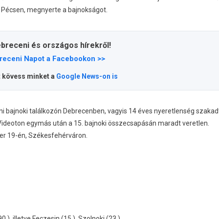
 Pécsen, megnyerte a bajnokságot.
ebreceni és országos hírekről!
receni Napot a Facebookon >>
t kövess minket a
Google News-on is
i bajnoki találkozón Debrecenben, vagyis 14 éves nyeretlenség szakad
 Videoton egymás után a 15. bajnoki összecsapásán maradt veretlen.
er 19-én, Székesfehérváron.
0.), illetve Feczesin (15.), Szolnoki (23.)