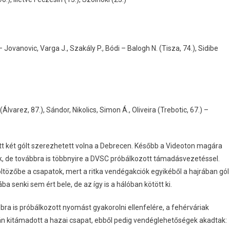
 Jovanovic, Varga J., Szakály P., Bódi – Balogh N. (Tisza, 74.), Sidibe
lvarez, 87.), Sándor, Nikolics, Simon Á., Oliveira (Trebotic, 67.) –
att két gólt szerezhetett volna a Debrecen. Később a Videoton magára
ék, de továbbra is többnyire a DVSC próbálkozott támadásvezetéssel.
ltözőbe a csapatok, mert a ritka vendégakciók egyikéből a hajrában gól
ába senki sem ért bele, de az így is a hálóban kötött ki.
bra is próbálkozott nyomást gyakorolni ellenfelére, a fehérváriak
án kitámadott a hazai csapat, ebből pedig vendéglehetőségek akadtak: