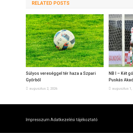
RELATED POSTS
Súlyos vereséggel tér haza a Szpari
NB I – Két gó
Győrből
Puskás Akad
augusztus 2, 2026
augusztus 1,
Impresszum
Adatkezelési tájékoztató