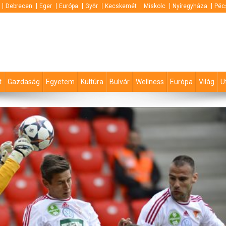
Debrecen
Eger
Európa
Győr
Kecskemét
Miskolc
Nyíregyháza
Péc
t
Gazdaság
Egyetem
Kultúra
Bulvár
Wellness
Európa
Világ
U