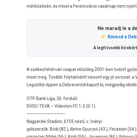
mérkőzésén, és mivel a Ferencváros vasárnap nem nyert
Ne maradj le a d
Kövesd a Deb
A legfrissebb hírekér
A székesfehérvári csapat előzőleg 2001-ben tudott győzn
most meg. Tovább folytatódott viszont egy jó sorozat: a
Legutóbb éppen a Debrecentől kapott ki, mégpedig októb
OTP Bank Liga, 26. forduló:
DVSC-TEVA – Videoton FC 1-2 (0-1)
———————————-
Nagyerdei Stadion, 6155 néző, v.: Iványi
gólszerzők: Bódi (82.), illetve Gyurcsó (43.), Feczesin (54.)
sárga lap: Máté (56.), Bódi (59.), Jovanovic (84.), Brkovic (9