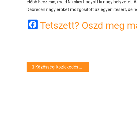
előbb Feczesin, majd Nikolics hagyott ki nagy helyzetet. A
Debrecen nagy erőket mozgósított az egyenlítésért, de 
Facebook
Tetszett? Oszd meg má
Bejegyzés
Közösségi közlekedés a hosszú hétvégén
navigáció