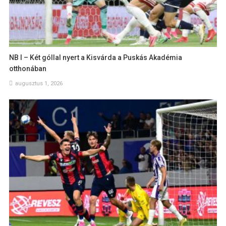
NB I – Két góllal nyert a Kisvárda a Puskás Akadémia
otthonában
augusztus 1, 2026