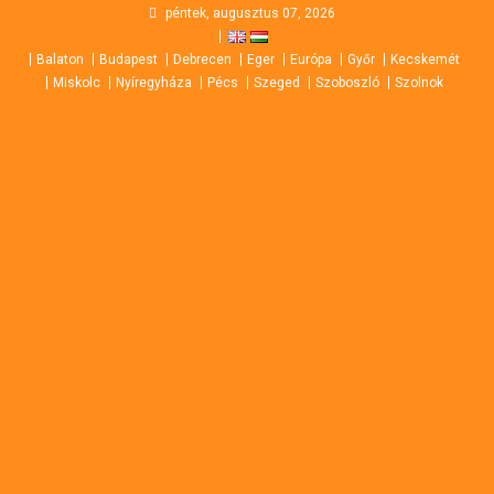
Skip
péntek, augusztus 07, 2026
to
Balaton
Budapest
Debrecen
Eger
Európa
Győr
Kecskemét
content
Miskolc
Nyíregyháza
Pécs
Szeged
Szoboszló
Szolnok