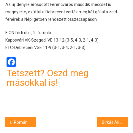
Az új idényre erősödött Ferencváros második meccsét is
megnyerte; ezúttal a Debrecent verték meg két góllal a zöld-
fehérek a Népligetben rendezett összecsapáson.
E.ON férfi ob I., 2. forduló:
Kaposvári VK-Szegedi VE 13-12 (3-5, 4-3, 2-1, 4-3)
FTC-Debreceni VSE 11-9 (3-1, 3-4, 2-1, 3-3)
Facebook
Tetszett? Oszd meg
másokkal is!
Bejegyzés
Román-magyar – Dárdai bukaresti pontszerzéssel debütált
Birkás Ákos tárlata a MODEM-ben