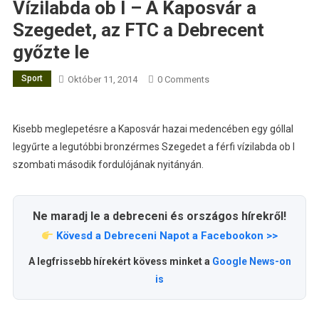
Vízilabda ob I – A Kaposvár a
Szegedet, az FTC a Debrecent
győzte le
Sport
Október 11, 2014
0 Comments
Kisebb meglepetésre a Kaposvár hazai medencében egy góllal
legyűrte a legutóbbi bronzérmes Szegedet a férfi vízilabda ob I
szombati második fordulójának nyitányán.
Ne maradj le a debreceni és országos hírekről!
Kövesd a Debreceni Napot a Facebookon >>
A legfrissebb hírekért kövess minket a
Google News-on
is