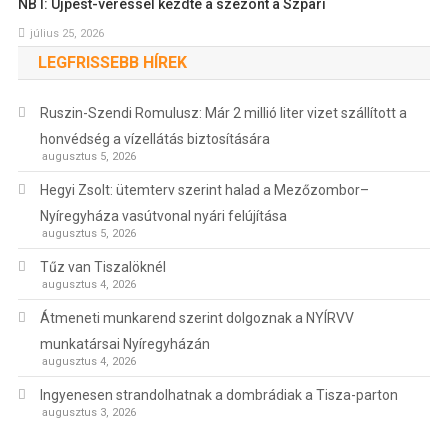
NB I: Újpest-veréssel kezdte a szezont a Szpari
július 25, 2026
LEGFRISSEBB HÍREK
Ruszin-Szendi Romulusz: Már 2 millió liter vizet szállított a
honvédség a vízellátás biztosítására
augusztus 5, 2026
Hegyi Zsolt: ütemterv szerint halad a Mezőzombor–
Nyíregyháza vasútvonal nyári felújítása
augusztus 5, 2026
Tűz van Tiszalöknél
augusztus 4, 2026
Átmeneti munkarend szerint dolgoznak a NYÍRVV
munkatársai Nyíregyházán
augusztus 4, 2026
Ingyenesen strandolhatnak a dombrádiak a Tisza-parton
augusztus 3, 2026