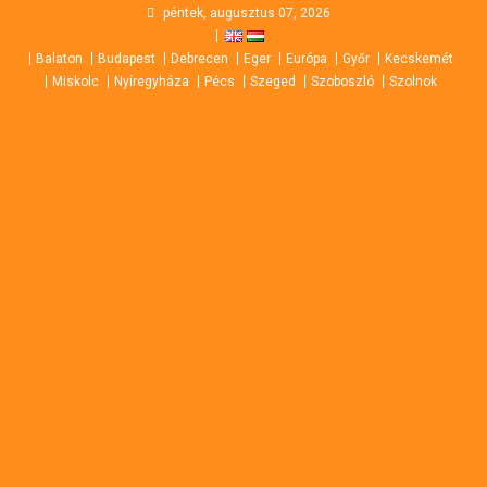
Skip
péntek, augusztus 07, 2026
to
Balaton
Budapest
Debrecen
Eger
Európa
Győr
Kecskemét
content
Miskolc
Nyíregyháza
Pécs
Szeged
Szoboszló
Szolnok