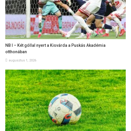
NB I – Két góllal nyert a Kisvárda a Puskás Akadémia
otthonában
augusztus 1, 2026