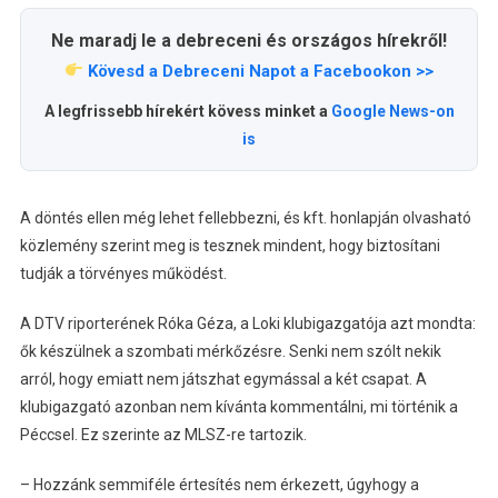
Ne maradj le a debreceni és országos hírekről!
Kövesd a Debreceni Napot a Facebookon >>
A legfrissebb hírekért kövess minket a
Google News-on
is
A döntés ellen még lehet fellebbezni, és kft. honlapján olvasható
közlemény szerint meg is tesznek mindent, hogy biztosítani
tudják a törvényes működést.
A DTV riporterének Róka Géza, a Loki klubigazgatója azt mondta:
ők készülnek a szombati mérkőzésre. Senki nem szólt nekik
arról, hogy emiatt nem játszhat egymással a két csapat. A
klubigazgató azonban nem kívánta kommentálni, mi történik a
Péccsel. Ez szerinte az MLSZ-re tartozik.
– Hozzánk semmiféle értesítés nem érkezett, úgyhogy a