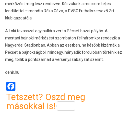
mérkőzést meg lesz rendezve. Készülünk a meccsre teljes
lendülettel – mondta Róka Géza, a DVSC Futballszervező Zrt.
klubigazgatója.
A Loki tavasszal egy nullára vert a Pécset hazai pályán. A
mostani bajnoki mérkőzést szombaton fél háromkor rendezik a
Nagyerdei Stadionban. Abban az esetben, ha később kizárnák a
Pécset a bajnokságból, mindegy, hányadik fordulóban történik ez
meg, törlik a pontszámait a versenyszabályzat szerint.
dehir.hu
Facebook
Tetszett? Oszd meg
másokkal is!