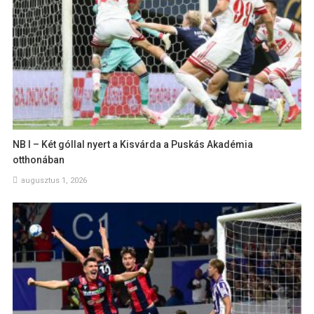
NB I – Két góllal nyert a Kisvárda a Puskás Akadémia
otthonában
augusztus 1, 2026