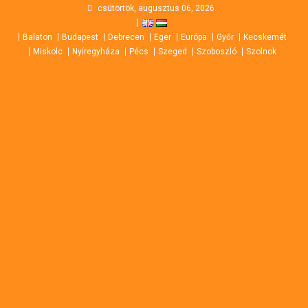
Skip
csütörtök, augusztus 06, 2026
to
Balaton
Budapest
Debrecen
Eger
Európa
Győr
Kecskemét
content
Miskolc
Nyíregyháza
Pécs
Szeged
Szoboszló
Szolnok