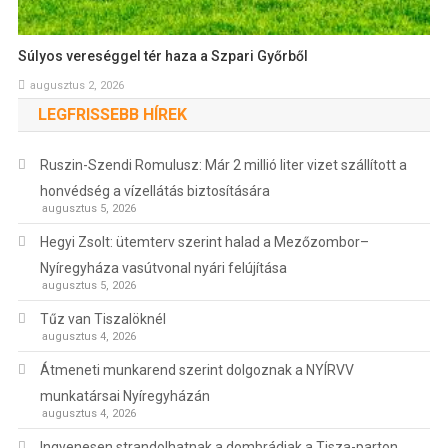
Súlyos vereséggel tér haza a Szpari Győrből
augusztus 2, 2026
LEGFRISSEBB HÍREK
Ruszin-Szendi Romulusz: Már 2 millió liter vizet szállított a
honvédség a vízellátás biztosítására
augusztus 5, 2026
Hegyi Zsolt: ütemterv szerint halad a Mezőzombor–
Nyíregyháza vasútvonal nyári felújítása
augusztus 5, 2026
Tűz van Tiszalöknél
augusztus 4, 2026
Átmeneti munkarend szerint dolgoznak a NYÍRVV
munkatársai Nyíregyházán
augusztus 4, 2026
Ingyenesen strandolhatnak a dombrádiak a Tisza-parton