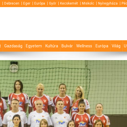
t
Debrecen
Eger
Európa
Győr
Kecskemét
Miskolc
Nyíregyháza
Pé
t
Gazdaság
Egyetem
Kultúra
Bulvár
Wellness
Európa
Világ
U