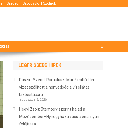
cs
Szeged
Szoboszló
Szolnok
tazás
LEGFRISSEBB HÍREK
Ruszin-Szendi Romulusz: Már 2 millió liter
vizet szállított a honvédség a vízellátás
biztosítására
augusztus 5, 2026
Hegyi Zsolt: ütemterv szerint halad a
Mezőzombor–Nyíregyháza vasútvonal nyári
felújítása