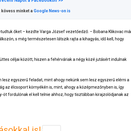
receni Napot a Facebookon >>
t kövess minket a
Google News-on is
etudtuk őket – kezdte Varga József vezetőedző. – Bobana Klikovac má
lálkozón, s még természetesen látszik rajta a kihagyás, idő kell, hogy
ttes céljai között, hiszen a fehérváriak a négy közé jutásért indulnak
nem lesz egyszerű feladat, mint ahogy nekünk sem lesz egyszerű elérni a
ság az élcsoport környékén is, mint, ahogy a középmezőnyben is, így
öt fordulónak el kell telnie ahhoz, hogy tisztábban kirajzolódjanak az
sokkal is!