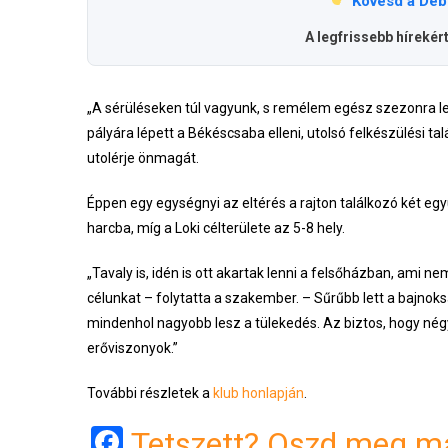
Kövesd a Deb
A legfrissebb hírekér
„A sérüléseken túl vagyunk, s remélem egész szezonra l
pályára lépett a Békéscsaba elleni, utolsó felkészülési ta
utolérje önmagát.
Éppen egy egységnyi az eltérés a rajton találkozó két együ
harcba, míg a Loki célterülete az 5-8 hely.
„Tavaly is, idén is ott akartak lenni a felsőházban, ami 
célunkat – folytatta a szakember. – Sűrűbb lett a bajnok
mindenhol nagyobb lesz a tülekedés. Az biztos, hogy négy-
erőviszonyok.”
További részletek a
klub honlapján
.
Facebook
Tetszett? Oszd meg má