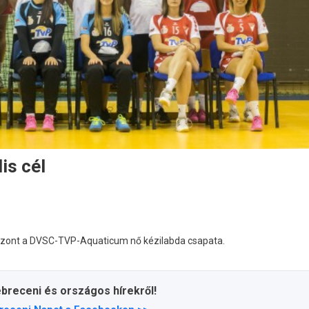
lis cél
zont a DVSC-TVP-Aquaticum nő kézilabda csapata.
ebreceni és országos hírekről!