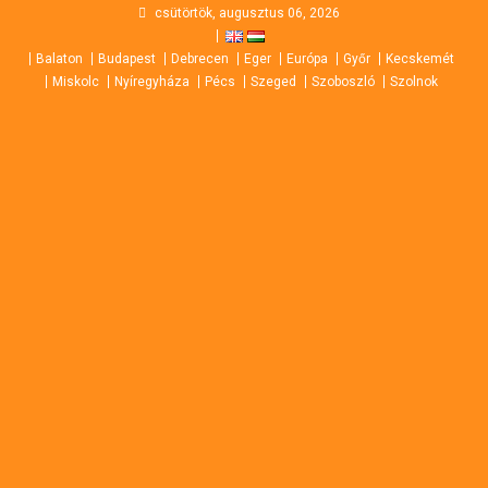
Skip
csütörtök, augusztus 06, 2026
to
Balaton
Budapest
Debrecen
Eger
Európa
Győr
Kecskemét
content
Miskolc
Nyíregyháza
Pécs
Szeged
Szoboszló
Szolnok