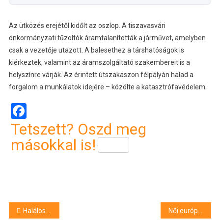
Az ütközés erejétől kidőlt az oszlop. A tiszavasvári
önkormányzati tűzoltók áramtalanították a járművet, amelyben
csak a vezetője utazott. A balesethez a társhatóságok is
kiérkeztek, valamint az áramszolgáltató szakembereit is a
helyszínre várják. Az érintett útszakaszon félpályán halad a
forgalom a munkálatok idejére – közölte a katasztrófavédelem.
Facebook
Tetszett? Oszd meg
másokkal is!
Bejegyzés
Halálos medvetámadás történt Erdélyben
Női európai ifjúsági kézilabdaliga: döntőbe jutottak a debreceni lányok