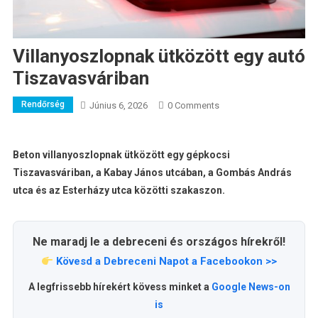
Villanyoszlopnak ütközött egy autó
Tiszavasváriban
Rendőrség
Június 6, 2026
0 Comments
Beton villanyoszlopnak ütközött egy gépkocsi
Tiszavasváriban, a Kabay János utcában, a Gombás András
utca és az Esterházy utca közötti szakaszon.
Ne maradj le a debreceni és országos hírekről!
Kövesd a Debreceni Napot a Facebookon >>
A legfrissebb hírekért kövess minket a
Google News-on
is