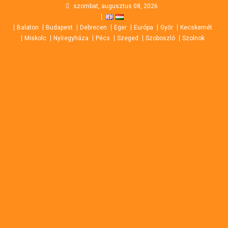
Skip
szombat, augusztus 08, 2026
to
Balaton
Budapest
Debrecen
Eger
Európa
Győr
Kecskemét
content
Miskolc
Nyíregyháza
Pécs
Szeged
Szoboszló
Szolnok