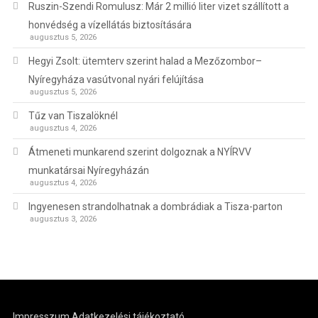
Ruszin-Szendi Romulusz: Már 2 millió liter vizet szállított a
honvédség a vízellátás biztosítására
augusztus 5, 2026
Hegyi Zsolt: ütemterv szerint halad a Mezőzombor–
Nyíregyháza vasútvonal nyári felújítása
augusztus 5, 2026
Tűz van Tiszalöknél
augusztus 4, 2026
Átmeneti munkarend szerint dolgoznak a NYÍRVV
munkatársai Nyíregyházán
augusztus 4, 2026
Ingyenesen strandolhatnak a dombrádiak a Tisza-parton
augusztus 3, 2026
Impresszum
Adatkezelési tájékoztató