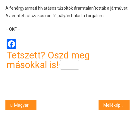
A fehérgyarmati hivatásos tűzoltók áramtalanították a járművet.
Az érintett útszakaszon félpályán halad a forgalom.
– OKF –
Facebook
Tetszett? Oszd meg
másokkal is!
Bejegyzés
Magyar Péter: Orbán Viktor nem kapja meg a 38 milliós végkielégítését
Melléképület gyulladt ki Debrecenben
navigáció