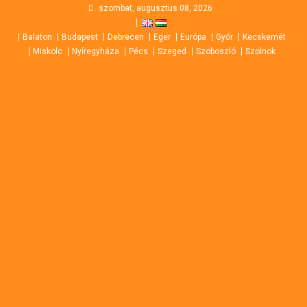
Skip
szombat, augusztus 08, 2026
to
Balaton
Budapest
Debrecen
Eger
Európa
Győr
Kecskemét
content
Miskolc
Nyíregyháza
Pécs
Szeged
Szoboszló
Szolnok