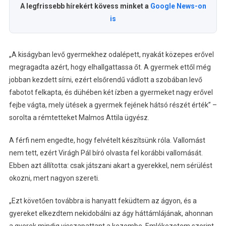
A legfrissebb hírekért kövess minket a
Google News-on
is
„A kiságyban levő gyermekhez odalépett, nyakát közepes erővel
megragadta azért, hogy elhallgattassa őt. A gyermek ettől még
jobban kezdett sírni, ezért elsőrendű vádlott a szobában levő
fabotot felkapta, és dühében két ízben a gyermeket nagy erővel
fejbe vágta, mely ütések a gyermek fejének hátsó részét érték” –
sorolta a rémtetteket Malmos Attila ügyész.
A férfi nem engedte, hogy felvételt készítsünk róla. Vallomást
nem tett, ezért Virágh Pál bíró olvasta fel korábbi vallomását.
Ebben azt állította: csak játszani akart a gyerekkel, nem sérülést
okozni, mert nagyon szereti.
„Ezt követően továbbra is hanyatt feküdtem az ágyon, és a
gyereket elkezdtem nekidobálni az ágy háttámlájának, ahonnan