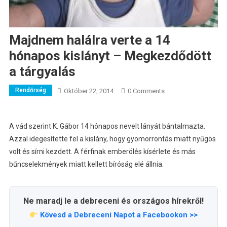
Majdnem halálra verte a 14
hónapos kislányt – Megkezdődött
a tárgyalás
Rendőrség
Október 22, 2014
0 Comments
A vád szerint K. Gábor 14 hónapos nevelt lányát bántalmazta.
Azzal idegesítette fel a kislány, hogy gyomorrontás miatt nyűgös
volt és sírni kezdett. A férfinak emberölés kísérlete és más
bűncselekmények miatt kellett bíróság elé állnia.
Ne maradj le a debreceni és országos hírekről!
Kövesd a Debreceni Napot a Facebookon >>