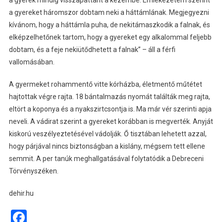
a gyerek mindig visszapattant a kezembe. Emlékezetem szerint
a gyereket háromszor dobtam neki a háttámlának. Megjegyezni
kívánom, hogy a háttámla puha, de nekitámaszkodik a falnak, és
elképzelhetőnek tartom, hogy a gyereket egy alkalommal feljebb
dobtam, és a feje nekiütődhetett a falnak” – áll a férfi
vallomásában.
A gyermeket rohammentő vitte kórházba, életmentő műtétet
hajtottak végre rajta. 18 bántalmazás nyomát találták meg rajta,
eltört a koponya és a nyakszirtcsontja is. Ma már vér szerinti apja
neveli. A vádirat szerint a gyereket korábban is megverték. Anyját
kiskorú veszélyeztetésével vádolják. Ő tisztában lehetett azzal,
hogy párjával nincs biztonságban a kislány, mégsem tett ellene
semmit. A per tanúk meghallgatásával folytatódik a Debreceni
Törvényszéken.
dehir.hu
Facebook