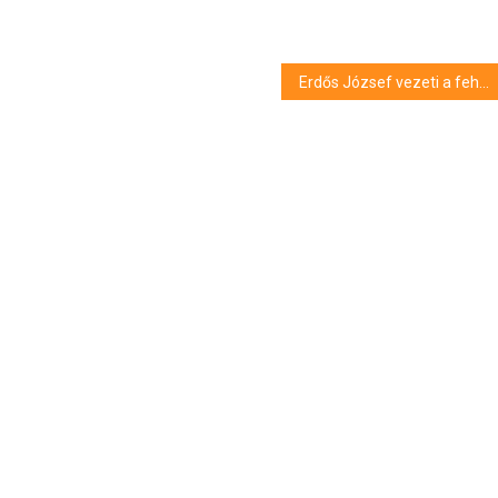
Erdős József vezeti a fehérvári bajnokit