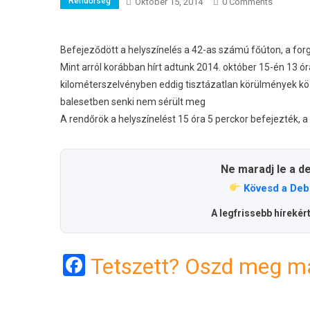
Rendőrség
Október 15, 2014
0 Comments
Befejeződött a helyszínelés a 42-as számú főúton, a for
Mint arról korábban hírt adtunk 2014. október 15-én 13 ór
kilométerszelvényben eddig tisztázatlan körülmények k
balesetben senki nem sérült meg
A rendőrök a helyszínelést 15 óra 5 perckor befejezték, a
Ne maradj le a d
Kövesd a Deb
A legfrissebb hírekér
Facebook
Tetszett? Oszd meg má