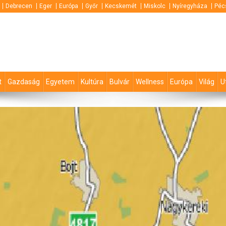
Debrecen
Eger
Európa
Győr
Kecskemét
Miskolc
Nyíregyháza
Péc
t
Gazdaság
Egyetem
Kultúra
Bulvár
Wellness
Európa
Világ
U