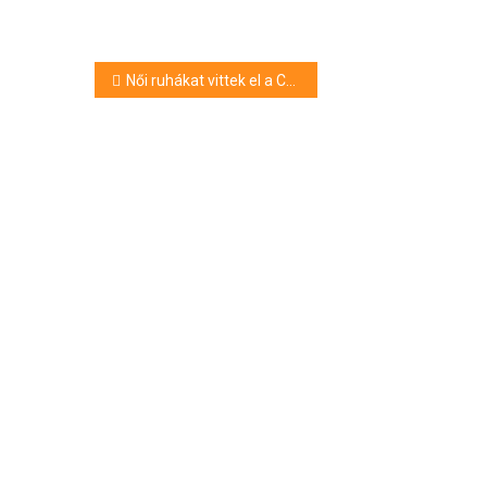
Bejegyzés
Női ruhákat vittek el a Csapó utcáról
navigáció