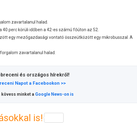
galom zavartalanul halad.
a 40 perc körüli időben a 42-es számú főúton az 52.
özött egy mezőgazdasági vontató összeütközött egy mikrobusszal. A
 forgalom zavartalanul halad.
ebreceni és országos hírekről!
receni Napot a Facebookon >>
t kövess minket a
Google News-on is
sokkal is!