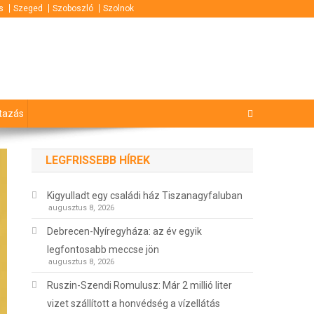
s
Szeged
Szoboszló
Szolnok
tazás
LEGFRISSEBB HÍREK
Kigyulladt egy családi ház Tiszanagyfaluban
augusztus 8, 2026
Debrecen-Nyíregyháza: az év egyik
legfontosabb meccse jön
augusztus 8, 2026
Ruszin-Szendi Romulusz: Már 2 millió liter
vizet szállított a honvédség a vízellátás