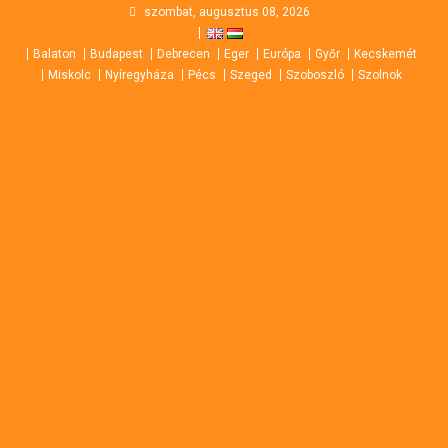
Skip
szombat, augusztus 08, 2026
to
Balaton
Budapest
Debrecen
Eger
Európa
Győr
Kecskemét
content
Miskolc
Nyíregyháza
Pécs
Szeged
Szoboszló
Szolnok