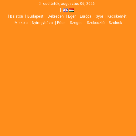
Skip
csütörtök, augusztus 06, 2026
to
Balaton
Budapest
Debrecen
Eger
Európa
Győr
Kecskemét
content
Miskolc
Nyíregyháza
Pécs
Szeged
Szoboszló
Szolnok