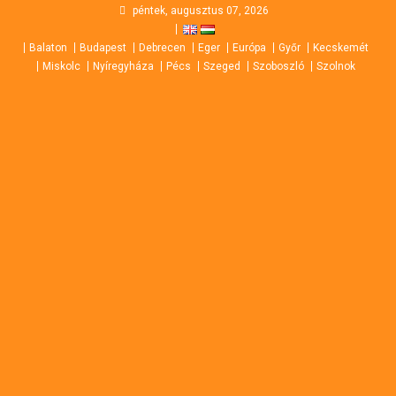
Skip
péntek, augusztus 07, 2026
to
Balaton
Budapest
Debrecen
Eger
Európa
Győr
Kecskemét
content
Miskolc
Nyíregyháza
Pécs
Szeged
Szoboszló
Szolnok