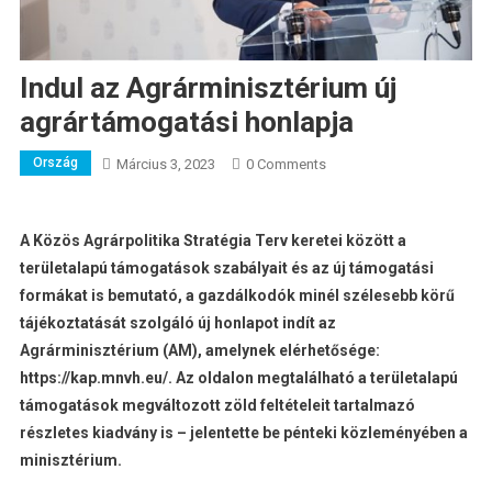
Indul az Agrárminisztérium új
agrártámogatási honlapja
Ország
Március 3, 2023
0 Comments
A Közös Agrárpolitika Stratégia Terv keretei között a
területalapú támogatások szabályait és az új támogatási
formákat is bemutató, a gazdálkodók minél szélesebb körű
tájékoztatását szolgáló új honlapot indít az
Agrárminisztérium (AM), amelynek elérhetősége:
https://kap.mnvh.eu/. Az oldalon megtalálható a területalapú
támogatások megváltozott zöld feltételeit tartalmazó
részletes kiadvány is – jelentette be pénteki közleményében a
minisztérium.