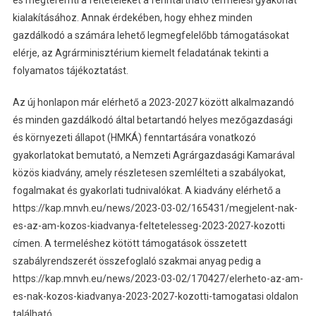
és megteremti a feltételeket a fenntartható termelési gyakorlat
kialakításához. Annak érdekében, hogy ehhez minden
gazdálkodó a számára lehető legmegfelelőbb támogatásokat
elérje, az Agrárminisztérium kiemelt feladatának tekinti a
folyamatos tájékoztatást.
Az új honlapon már elérhető a 2023-2027 között alkalmazandó
és minden gazdálkodó által betartandó helyes mezőgazdasági
és környezeti állapot (HMKÁ) fenntartására vonatkozó
gyakorlatokat bemutató, a Nemzeti Agrárgazdasági Kamarával
közös kiadvány, amely részletesen szemlélteti a szabályokat,
fogalmakat és gyakorlati tudnivalókat. A kiadvány elérhető a
https://kap.mnvh.eu/news/2023-03-02/165431/megjelent-nak-
es-az-am-kozos-kiadvanya-feltetelesseg-2023-2027-kozotti
címen. A termeléshez kötött támogatások összetett
szabályrendszerét összefoglaló szakmai anyag pedig a
https://kap.mnvh.eu/news/2023-03-02/170427/elerheto-az-am-
es-nak-kozos-kiadvanya-2023-2027-kozotti-tamogatasi oldalon
található.