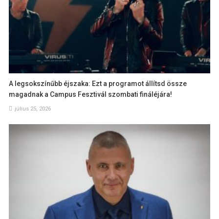
A legsokszínűbb éjszaka: Ezt a programot állítsd össze
magadnak a Campus Fesztivál szombati fináléjára!
július 25, 2026