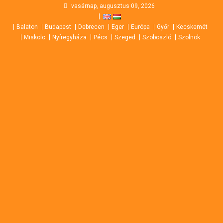
Skip
vasárnap, augusztus 09, 2026
to
Balaton
Budapest
Debrecen
Eger
Európa
Győr
Kecskemét
content
Miskolc
Nyíregyháza
Pécs
Szeged
Szoboszló
Szolnok