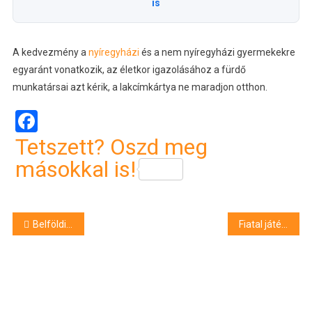
is
A kedvezmény a
nyíregyházi
és a nem nyíregyházi gyermekekre
egyaránt vonatkozik, az életkor igazolásához a fürdő
munkatársai azt kérik, a lakcímkártya ne maradjon otthon.
Facebook
Tetszett? Oszd meg
másokkal is!
Bejegyzés
Belföldi nyaralás: Hajdúszoboszló a top 3-ban
Fiatal játékost igazolt a DVSC
navigáció