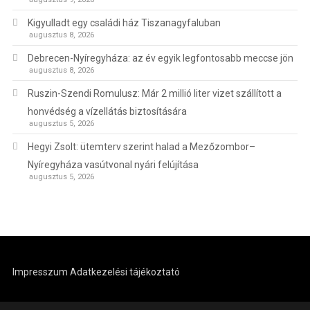
Kigyulladt egy családi ház Tiszanagyfaluban
augusztus 8, 2026
Debrecen-Nyíregyháza: az év egyik legfontosabb meccse jön
augusztus 8, 2026
Ruszin-Szendi Romulusz: Már 2 millió liter vizet szállított a
honvédség a vízellátás biztosítására
augusztus 5, 2026
Hegyi Zsolt: ütemterv szerint halad a Mezőzombor–
Nyíregyháza vasútvonal nyári felújítása
augusztus 5, 2026
Impresszum
Adatkezelési tájékoztató