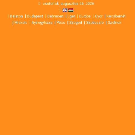
Skip
csütörtök, augusztus 06, 2026
to
Balaton
Budapest
Debrecen
Eger
Európa
Győr
Kecskemét
content
Miskolc
Nyíregyháza
Pécs
Szeged
Szoboszló
Szolnok