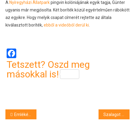
A
Nyíregyházi Állatpark
pingvin kolóniájának egyik tagja, Günter
ugyanis már megjósolta. Két boríték közül egyértelműen rábökött
az egyikre. Hogy melyik csapat címerét rejtette az általa
kiválasztott boríték,
ebből a videóból derül ki
.
Facebook
Tetszett? Oszd meg
másokkal is!
Bejegyzés
Emlékérmet vehetett át a megyei közgyűlésen László Kókai Csaba debreceni rendőr alezredes
Szalagot vághattak Csökmőn: három jelentős fejlesztés is történt a faluban
navigáció