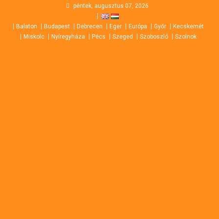
Skip
péntek, augusztus 07, 2026
to
Balaton
Budapest
Debrecen
Eger
Európa
Győr
Kecskemét
content
Miskolc
Nyíregyháza
Pécs
Szeged
Szoboszló
Szolnok