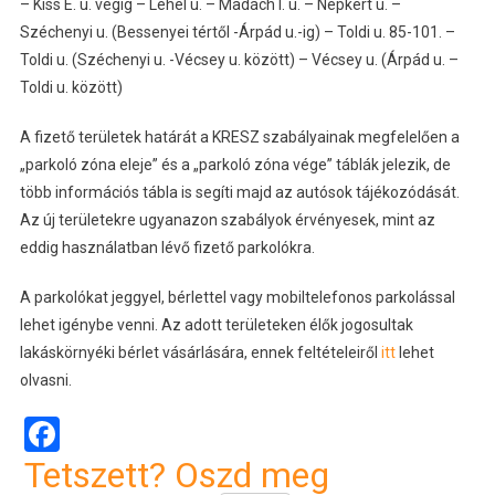
– Kiss E. u. végig – Lehel u. – Madách I. u. – Népkert u. –
Széchenyi u. (Bessenyei tértől -Árpád u.-ig) – Toldi u. 85-101. –
Toldi u. (Széchenyi u. -Vécsey u. között) – Vécsey u. (Árpád u. –
Toldi u. között)
A fizető területek határát a KRESZ szabályainak megfelelően a
„parkoló zóna eleje” és a „parkoló zóna vége” táblák jelezik, de
több információs tábla is segíti majd az autósok tájékozódását.
Az új területekre ugyanazon szabályok érvényesek, mint az
eddig használatban lévő fizető parkolókra.
A parkolókat jeggyel, bérlettel vagy mobiltelefonos parkolással
lehet igénybe venni. Az adott területeken élők jogosultak
lakáskörnyéki bérlet vásárlására, ennek feltételeiről
itt
lehet
olvasni.
Facebook
Tetszett? Oszd meg