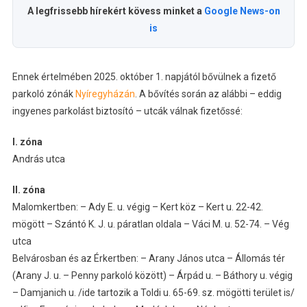
A legfrissebb hírekért kövess minket a
Google News-on
is
Ennek értelmében 2025. október 1. napjától bővülnek a fizető
parkoló zónák
Nyíregyházán
. A bővítés során az alábbi – eddig
ingyenes parkolást biztosító – utcák válnak fizetőssé:
I. zóna
András utca
II. zóna
Malomkertben: – Ady E. u. végig – Kert köz – Kert u. 22-42.
mögött – Szántó K. J. u. páratlan oldala – Váci M. u. 52-74. – Vég
utca
Belvárosban és az Érkertben: – Arany János utca – Állomás tér
(Arany J. u. – Penny parkoló között) – Árpád u. – Báthory u. végig
– Damjanich u. /ide tartozik a Toldi u. 65-69. sz. mögötti terület is/