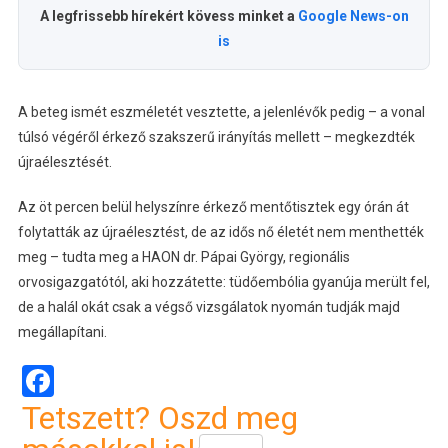
A legfrissebb hírekért kövess minket a
Google News-on
is
A beteg ismét eszméletét vesztette, a jelenlévők pedig – a vonal
túlsó végéről érkező szakszerű irányítás mellett – megkezdték
újraélesztését.
Az öt percen belül helyszínre érkező mentőtisztek egy órán át
folytatták az újraélesztést, de az idős nő életét nem menthették
meg – tudta meg a HAON dr. Pápai György, regionális
orvosigazgatótól, aki hozzátette: tüdőembólia gyanúja merült fel,
de a halál okát csak a végső vizsgálatok nyomán tudják majd
megállapítani.
Facebook
Tetszett? Oszd meg