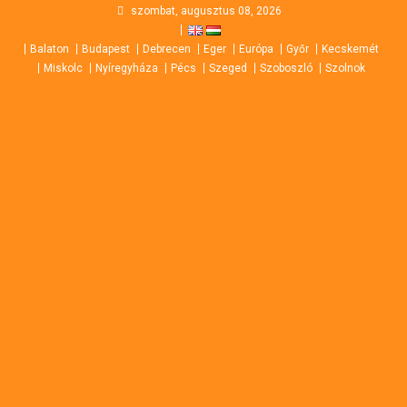
Skip
szombat, augusztus 08, 2026
to
Balaton
Budapest
Debrecen
Eger
Európa
Győr
Kecskemét
content
Miskolc
Nyíregyháza
Pécs
Szeged
Szoboszló
Szolnok