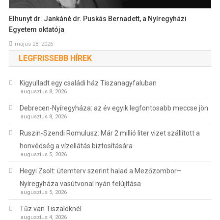
Elhunyt dr. Jankáné dr. Puskás Bernadett, a Nyíregyházi
Egyetem oktatója
május 28, 2026
LEGFRISSEBB HÍREK
Kigyulladt egy családi ház Tiszanagyfaluban
augusztus 8, 2026
Debrecen-Nyíregyháza: az év egyik legfontosabb meccse jön
augusztus 8, 2026
Ruszin-Szendi Romulusz: Már 2 millió liter vizet szállított a
honvédség a vízellátás biztosítására
augusztus 5, 2026
Hegyi Zsolt: ütemterv szerint halad a Mezőzombor–
Nyíregyháza vasútvonal nyári felújítása
augusztus 5, 2026
Tűz van Tiszalöknél
augusztus 4, 2026