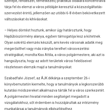
szerepe, rendészet, temetkezés) praktikus oldalára koncentrálva
tárja fel és elemzi a város példáján keresztül a közszolgáltatás-
szervezést érintő, jellemzően az utóbbi 6-8 évben bekövetkezett
változásokat és kihívásokat.
– Helyes döntést hoztunk, amikor úgy határoztunk, hogy
Hajdúböszörmény alanya, egyben támogatója lesz a kötetnek.
Olyan sokrétű elemzés készült, ami kevés városnak adatik meg:
megerősíthet vagy más irányba terelhet városvezetési
stratégiákat, mondta Kiss Attila, a város polgármestere, aki azt is
hangsúlyozta, hogy az adott területek városi felelőseivel
részletesen elemzik majd a tanulmányokat.
Szabadfalvi József, az ÁJK dékánja a szeptember 26-i
könyvbemutatón kiemelte, hogy a tanulmányok a legkorszerűbb
kutatási módszereket alkalmazva tárták fel a város szerkezetét.
A polgármesteri hivatal minden segítséget megadott a
vizsgálatokhoz, sőt érdemben is hozzájárultak az intézmény
munkatársai a tanulmányok elkészítéséhez.