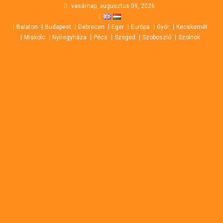
Skip
vasárnap, augusztus 09, 2026
to
Balaton
Budapest
Debrecen
Eger
Európa
Győr
Kecskemét
content
Miskolc
Nyíregyháza
Pécs
Szeged
Szoboszló
Szolnok