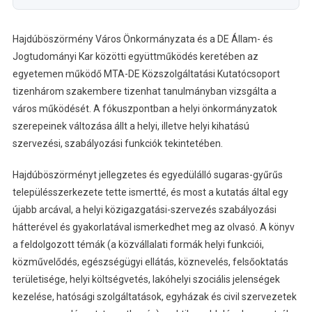
Hajdúböszörmény Város Önkormányzata és a DE Állam- és
Jogtudományi Kar közötti együttműködés keretében az
egyetemen működő MTA-DE Közszolgáltatási Kutatócsoport
tizenhárom szakembere tizenhat tanulmányban vizsgálta a
város működését. A fókuszpontban a helyi önkormányzatok
szerepeinek változása állt a helyi, illetve helyi kihatású
szervezési, szabályozási funkciók tekintetében.
Hajdúböszörményt jellegzetes és egyedülálló sugaras-gyűrűs
településszerkezete tette ismertté, és most a kutatás által egy
újabb arcával, a helyi közigazgatási-szervezés szabályozási
hátterével és gyakorlatával ismerkedhet meg az olvasó. A könyv
a feldolgozott témák (a közvállalati formák helyi funkciói,
közművelődés, egészségügyi ellátás, köznevelés, felsőoktatás
területisége, helyi költségvetés, lakóhelyi szociális jelenségek
kezelése, hatósági szolgáltatások, egyházak és civil szervezetek