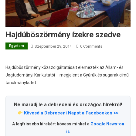
Hajdúböszörmény ízekre szedve
Egyetem
Szeptember 29, 2014
0 Comments
Hajdúböszörmény közszolgáltatásait elemezték az Állam- és
Jogtudományi Kar kutatói – megjelent a Gyűrűk és sugarak című
tanulmánykötet.
Ne maradj le a debreceni és országos hírekről!
Kövesd a Debreceni Napot a Facebookon >>
A legfrissebb hírekért kövess minket a
Google News-on
is