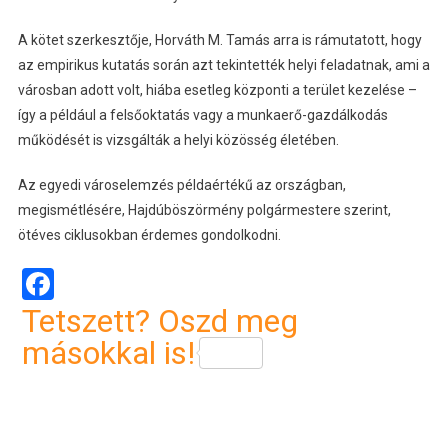
A kötet szerkesztője, Horváth M. Tamás arra is rámutatott, hogy
az empirikus kutatás során azt tekintették helyi feladatnak, ami a
városban adott volt, hiába esetleg központi a terület kezelése –
így a például a felsőoktatás vagy a munkaerő-gazdálkodás
működését is vizsgálták a helyi közösség életében.
Az egyedi városelemzés példaértékű az országban,
megismétlésére, Hajdúböszörmény polgármestere szerint,
ötéves ciklusokban érdemes gondolkodni.
Facebook
Tetszett? Oszd meg
másokkal is!