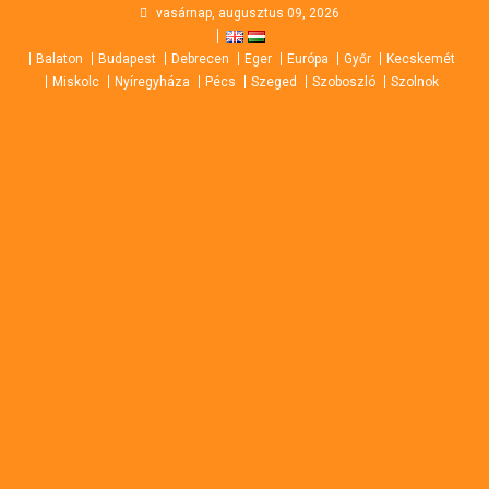
Skip
vasárnap, augusztus 09, 2026
to
Balaton
Budapest
Debrecen
Eger
Európa
Győr
Kecskemét
content
Miskolc
Nyíregyháza
Pécs
Szeged
Szoboszló
Szolnok