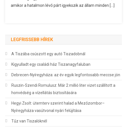
amikor a hatalmon lévő párt igyekszik az állam minden […]
LEGFRISSEBB HÍREK
A Tiszába csúszott egy autó Tiszadobnál
Kigyulladt egy családi ház Tiszanagyfaluban
Debrecen-Nyíregyháza: az év egyik legfontosabb meccse jön
Ruszin-Szendi Romulusz: Már 2 millió liter vizet szállított a
honvédség a vízellátás biztosítására
Hegyi Zsolt: ütemterv szerint halad a Mezőzombor–
Nyíregyháza vasútvonal nyári felújítása
Tűz van Tiszalöknél