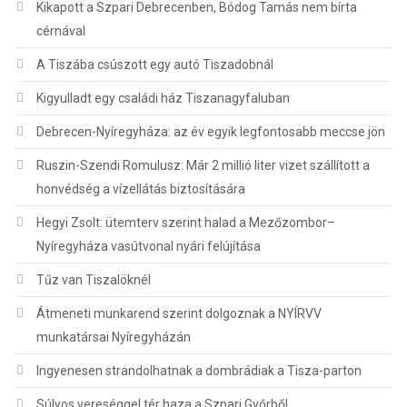
Kikapott a Szpari Debrecenben, Bódog Tamás nem bírta
cérnával
A Tiszába csúszott egy autó Tiszadobnál
Kigyulladt egy családi ház Tiszanagyfaluban
Debrecen-Nyíregyháza: az év egyik legfontosabb meccse jön
Ruszin-Szendi Romulusz: Már 2 millió liter vizet szállított a
honvédség a vízellátás biztosítására
Hegyi Zsolt: ütemterv szerint halad a Mezőzombor–
Nyíregyháza vasútvonal nyári felújítása
Tűz van Tiszalöknél
Átmeneti munkarend szerint dolgoznak a NYÍRVV
munkatársai Nyíregyházán
Ingyenesen strandolhatnak a dombrádiak a Tisza-parton
Súlyos vereséggel tér haza a Szpari Győrből