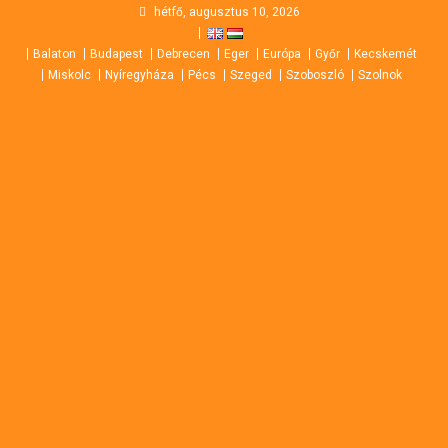
Skip
hétfő, augusztus 10, 2026
to
Balaton
Budapest
Debrecen
Eger
Európa
Győr
Kecskemét
content
Miskolc
Nyíregyháza
Pécs
Szeged
Szoboszló
Szolnok