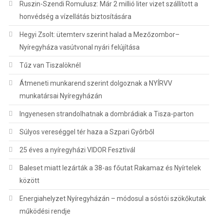
Ruszin-Szendi Romulusz: Már 2 millió liter vizet szállított a
honvédség a vízellátás biztosítására
Hegyi Zsolt: ütemterv szerint halad a Mezőzombor–
Nyíregyháza vasútvonal nyári felújítása
Tűz van Tiszalöknél
Átmeneti munkarend szerint dolgoznak a NYÍRVV
munkatársai Nyíregyházán
Ingyenesen strandolhatnak a dombrádiak a Tisza-parton
Súlyos vereséggel tér haza a Szpari Győrből
25 éves a nyíregyházi VIDOR Fesztivál
Baleset miatt lezárták a 38-as főutat Rakamaz és Nyírtelek
között
Energiahelyzet Nyíregyházán – módosul a sóstói szökőkutak
működési rendje