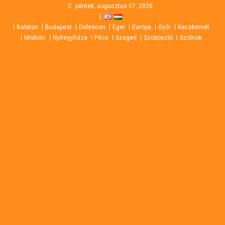
Skip
péntek, augusztus 07, 2026
to
Balaton
Budapest
Debrecen
Eger
Európa
Győr
Kecskemét
content
Miskolc
Nyíregyháza
Pécs
Szeged
Szoboszló
Szolnok