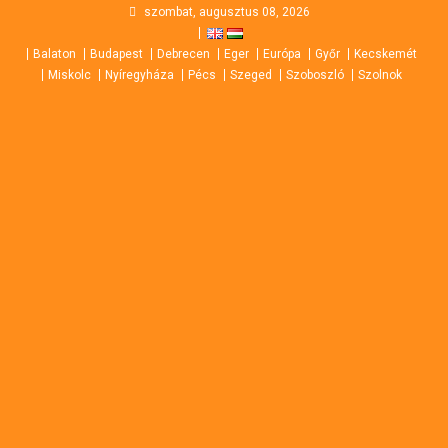
Skip
szombat, augusztus 08, 2026
to
Balaton
Budapest
Debrecen
Eger
Európa
Győr
Kecskemét
content
Miskolc
Nyíregyháza
Pécs
Szeged
Szoboszló
Szolnok