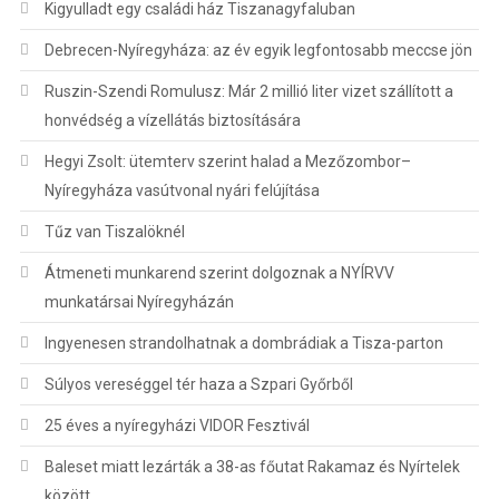
Kigyulladt egy családi ház Tiszanagyfaluban
Debrecen-Nyíregyháza: az év egyik legfontosabb meccse jön
Ruszin-Szendi Romulusz: Már 2 millió liter vizet szállított a
honvédség a vízellátás biztosítására
Hegyi Zsolt: ütemterv szerint halad a Mezőzombor–
Nyíregyháza vasútvonal nyári felújítása
Tűz van Tiszalöknél
Átmeneti munkarend szerint dolgoznak a NYÍRVV
munkatársai Nyíregyházán
Ingyenesen strandolhatnak a dombrádiak a Tisza-parton
Súlyos vereséggel tér haza a Szpari Győrből
25 éves a nyíregyházi VIDOR Fesztivál
Baleset miatt lezárták a 38-as főutat Rakamaz és Nyírtelek
között