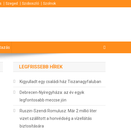
s
Szeged
Szoboszló
Szolnok
tazás
LEGFRISSEBB HÍREK
Kigyulladt egy családi ház Tiszanagyfaluban
Debrecen-Nyíregyháza: az év egyik
legfontosabb meccse jön
Ruszin-Szendi Romulusz: Már 2 millió liter
vizet szállított a honvédség a vízellátás
biztosítására