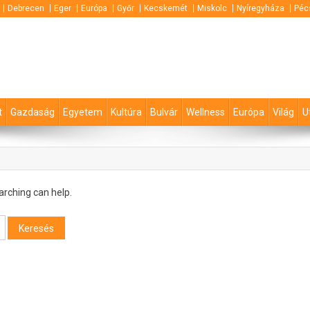
Debrecen
Eger
Európa
Győr
Kecskemét
Miskolc
Nyíregyháza
Péc
t
Gazdaság
Egyetem
Kultúra
Bulvár
Wellness
Európa
Világ
U
arching can help.