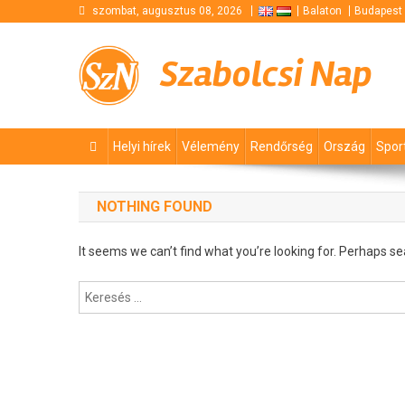
Skip
szombat, augusztus 08, 2026
Balaton
Budapest
to
content
Szabolcsi Nap
Helyi hírek
Vélemény
Rendőrség
Ország
Spor
NOTHING FOUND
It seems we can’t find what you’re looking for. Perhaps se
Keresés: