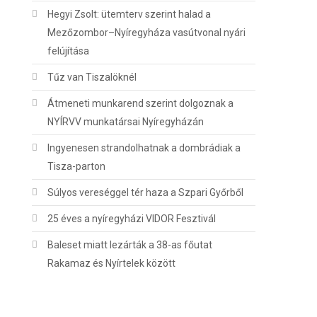
Hegyi Zsolt: ütemterv szerint halad a
Mezőzombor–Nyíregyháza vasútvonal nyári
felújítása
Tűz van Tiszalöknél
Átmeneti munkarend szerint dolgoznak a
NYÍRVV munkatársai Nyíregyházán
Ingyenesen strandolhatnak a dombrádiak a
Tisza-parton
Súlyos vereséggel tér haza a Szpari Győrből
25 éves a nyíregyházi VIDOR Fesztivál
Baleset miatt lezárták a 38-as főutat
Rakamaz és Nyírtelek között