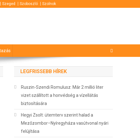
Szeged
Szoboszló
Szolnok
tazás
LEGFRISSEBB HÍREK
Ruszin-Szendi Romulusz: Már 2 millió liter
vizet szállított a honvédség a vízellátás
biztosítására
Hegyi Zsolt: ütemterv szerint halad a
Mezőzombor–Nyíregyháza vasútvonal nyári
felújítása