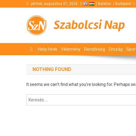
Skip
péntek, augusztus 07, 2026
Balaton
Budapest
to
content
Szabolcsi Nap
Helyi hírek
Vélemény
Rendőrség
Ország
Spor
NOTHING FOUND
It seems we can’t find what you’re looking for. Perhaps se
Keresés: