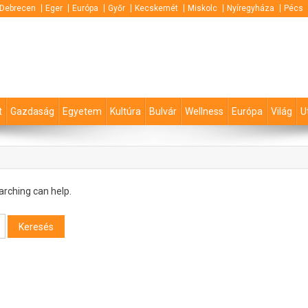
Debrecen
Eger
Európa
Győr
Kecskemét
Miskolc
Nyíregyháza
Pécs
t
Gazdaság
Egyetem
Kultúra
Bulvár
Wellness
Európa
Világ
U
arching can help.