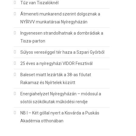
Tűz van Tiszalöknél
Átmeneti munkarend szerint dolgoznak a
NYÍRVV munkatársai Nyíregyházán
Ingyenesen strandolhatnak a dombrádiak a
Tisza-parton
Súlyos vereséggel tér haza a Szpari Győrből
25 éves a nyíregyházi VIDOR Fesztivál
Baleset miatt lezárták a 38-as főutat
Rakamaz és Nyírtelek között
Energiahelyzet Nyíregyházán – módosul a
sóstói szökőkutak működési rendje
NB I – Két góllal nyert a Kisvárda a Puskás
Akadémia otthonában