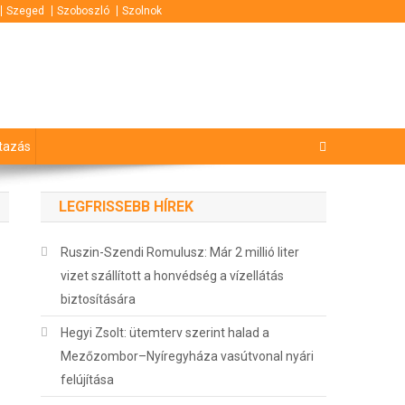
Szeged
Szoboszló
Szolnok
tazás
LEGFRISSEBB HÍREK
Ruszin-Szendi Romulusz: Már 2 millió liter
vizet szállított a honvédség a vízellátás
biztosítására
Hegyi Zsolt: ütemterv szerint halad a
Mezőzombor–Nyíregyháza vasútvonal nyári
felújítása