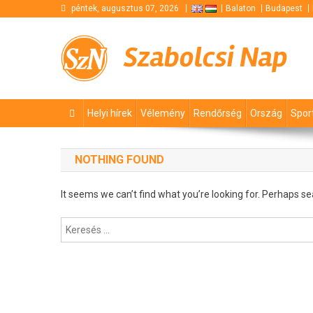
Skip
péntek, augusztus 07, 2026
Balaton
Budapest
to
content
Szabolcsi Nap
Helyi hírek
Vélemény
Rendőrség
Ország
Spor
NOTHING FOUND
It seems we can’t find what you’re looking for. Perhaps se
Keresés: