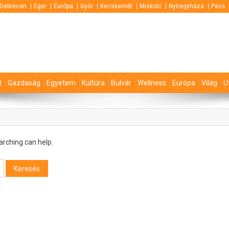
Debrecen
Eger
Európa
Győr
Kecskemét
Miskolc
Nyíregyháza
Pécs
t
Gazdaság
Egyetem
Kultúra
Bulvár
Wellness
Európa
Világ
U
arching can help.