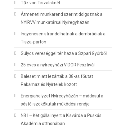
Tűz van Tiszalöknél
Átmeneti munkarend szerint dolgoznak a
NYÍRVV munkatársai Nyíregyházán
Ingyenesen strandolhatnak a dombrádiak a
Tisza-parton
Súlyos vereséggel tér haza a Szpari Győrből
25 éves a nyíregyházi VIDOR Fesztivál
Baleset miatt lezárták a 38-as főutat
Rakamaz és Nyírtelek között
Energiahelyzet Nyíregyházán – módosul a
sóstói szökőkutak működési rendje
NB I – Két góllal nyert a Kisvárda a Puskás
Akadémia otthonában