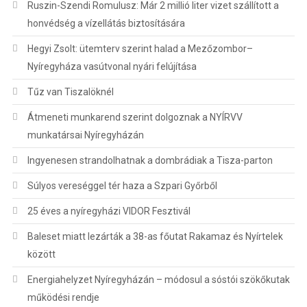
Ruszin-Szendi Romulusz: Már 2 millió liter vizet szállított a
honvédség a vízellátás biztosítására
Hegyi Zsolt: ütemterv szerint halad a Mezőzombor–
Nyíregyháza vasútvonal nyári felújítása
Tűz van Tiszalöknél
Átmeneti munkarend szerint dolgoznak a NYÍRVV
munkatársai Nyíregyházán
Ingyenesen strandolhatnak a dombrádiak a Tisza-parton
Súlyos vereséggel tér haza a Szpari Győrből
25 éves a nyíregyházi VIDOR Fesztivál
Baleset miatt lezárták a 38-as főutat Rakamaz és Nyírtelek
között
Energiahelyzet Nyíregyházán – módosul a sóstói szökőkutak
működési rendje