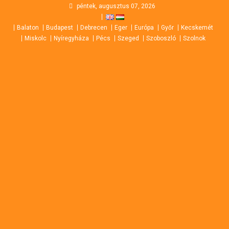
Skip
péntek, augusztus 07, 2026
to
Balaton
Budapest
Debrecen
Eger
Európa
Győr
Kecskemét
content
Miskolc
Nyíregyháza
Pécs
Szeged
Szoboszló
Szolnok