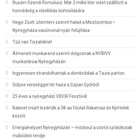
Ruszin-Szendi Romulusz: Már 2 millió liter vizet szállított a
honvédség a vízellátás biztosítására
Hegyi Zsolt: ütemterv szerint halad a Mezőzombor–
Nyíregyháza vasútvonal nyári felújítása
Tűz van Tiszalöknél
Átmeneti munkarend szerint dolgoznak a NYÍRVV
munkatársai Nyíregyházán
Ingyenesen strandolhatnak a dombrádiak a Tisza-parton
Súlyos vereséggel tér haza a Szpari Győrből
25 éves a nyíregyházi VIDOR Fesztivál
Baleset miatt lezárták a 38-as főutat Rakamaz és Nyírtelek
között
Energiahelyzet Nyíregyházán – módosul a sóstói szökőkutak
működési rendje