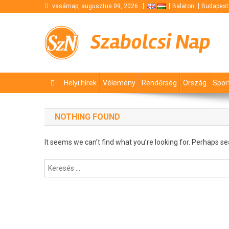
Skip
vasárnap, augusztus 09, 2026
Balaton
Budapest
to
content
Szabolcsi Nap
Helyi hírek
Vélemény
Rendőrség
Ország
Spor
NOTHING FOUND
It seems we can’t find what you’re looking for. Perhaps se
Keresés: