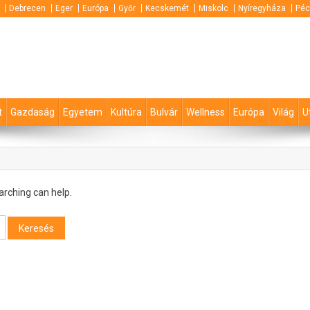
Debrecen
Eger
Európa
Győr
Kecskemét
Miskolc
Nyíregyháza
Péc
t
Gazdaság
Egyetem
Kultúra
Bulvár
Wellness
Európa
Világ
U
arching can help.