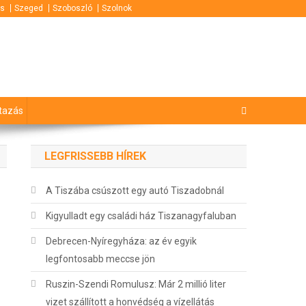
s
Szeged
Szoboszló
Szolnok
tazás
LEGFRISSEBB HÍREK
A Tiszába csúszott egy autó Tiszadobnál
Kigyulladt egy családi ház Tiszanagyfaluban
Debrecen-Nyíregyháza: az év egyik
legfontosabb meccse jön
Ruszin-Szendi Romulusz: Már 2 millió liter
vizet szállított a honvédség a vízellátás