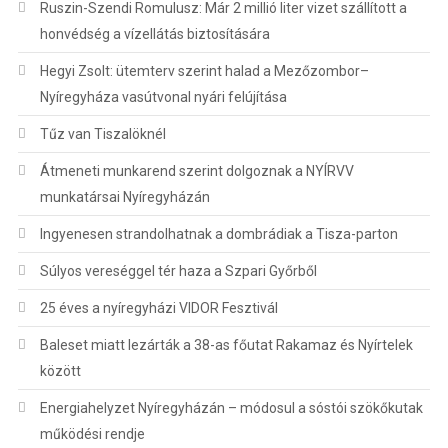
Ruszin-Szendi Romulusz: Már 2 millió liter vizet szállított a
honvédség a vízellátás biztosítására
Hegyi Zsolt: ütemterv szerint halad a Mezőzombor–
Nyíregyháza vasútvonal nyári felújítása
Tűz van Tiszalöknél
Átmeneti munkarend szerint dolgoznak a NYÍRVV
munkatársai Nyíregyházán
Ingyenesen strandolhatnak a dombrádiak a Tisza-parton
Súlyos vereséggel tér haza a Szpari Győrből
25 éves a nyíregyházi VIDOR Fesztivál
Baleset miatt lezárták a 38-as főutat Rakamaz és Nyírtelek
között
Energiahelyzet Nyíregyházán – módosul a sóstói szökőkutak
működési rendje