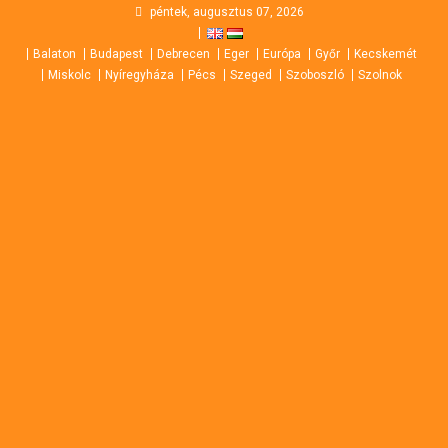
Skip
péntek, augusztus 07, 2026
to
Balaton
Budapest
Debrecen
Eger
Európa
Győr
Kecskemét
content
Miskolc
Nyíregyháza
Pécs
Szeged
Szoboszló
Szolnok