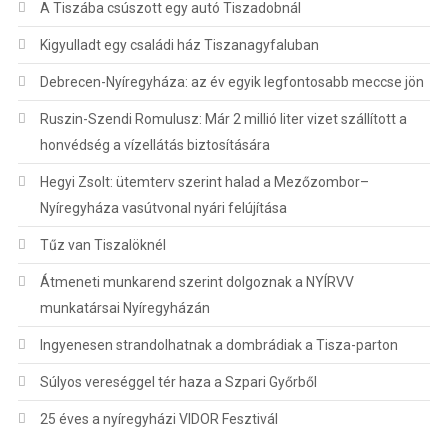
A Tiszába csúszott egy autó Tiszadobnál
Kigyulladt egy családi ház Tiszanagyfaluban
Debrecen-Nyíregyháza: az év egyik legfontosabb meccse jön
Ruszin-Szendi Romulusz: Már 2 millió liter vizet szállított a
honvédség a vízellátás biztosítására
Hegyi Zsolt: ütemterv szerint halad a Mezőzombor–
Nyíregyháza vasútvonal nyári felújítása
Tűz van Tiszalöknél
Átmeneti munkarend szerint dolgoznak a NYÍRVV
munkatársai Nyíregyházán
Ingyenesen strandolhatnak a dombrádiak a Tisza-parton
Súlyos vereséggel tér haza a Szpari Győrből
25 éves a nyíregyházi VIDOR Fesztivál