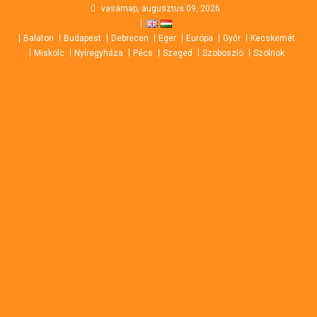
Skip
vasárnap, augusztus 09, 2026
to
Balaton
Budapest
Debrecen
Eger
Európa
Győr
Kecskemét
content
Miskolc
Nyíregyháza
Pécs
Szeged
Szoboszló
Szolnok