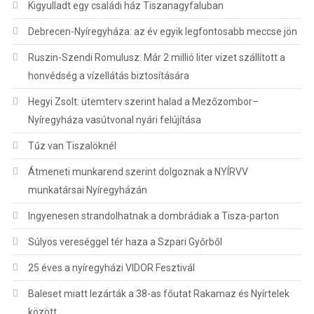
Kigyulladt egy családi ház Tiszanagyfaluban
Debrecen-Nyíregyháza: az év egyik legfontosabb meccse jön
Ruszin-Szendi Romulusz: Már 2 millió liter vizet szállított a
honvédség a vízellátás biztosítására
Hegyi Zsolt: ütemterv szerint halad a Mezőzombor–
Nyíregyháza vasútvonal nyári felújítása
Tűz van Tiszalöknél
Átmeneti munkarend szerint dolgoznak a NYÍRVV
munkatársai Nyíregyházán
Ingyenesen strandolhatnak a dombrádiak a Tisza-parton
Súlyos vereséggel tér haza a Szpari Győrből
25 éves a nyíregyházi VIDOR Fesztivál
Baleset miatt lezárták a 38-as főutat Rakamaz és Nyírtelek
között