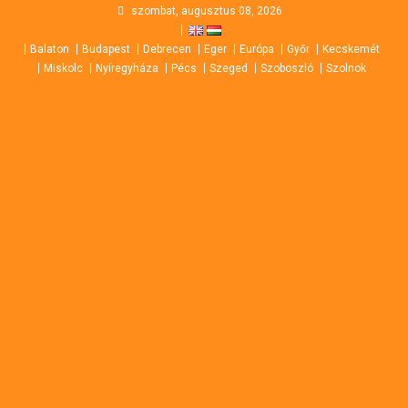
Skip
szombat, augusztus 08, 2026
to
Balaton
Budapest
Debrecen
Eger
Európa
Győr
Kecskemét
content
Miskolc
Nyíregyháza
Pécs
Szeged
Szoboszló
Szolnok